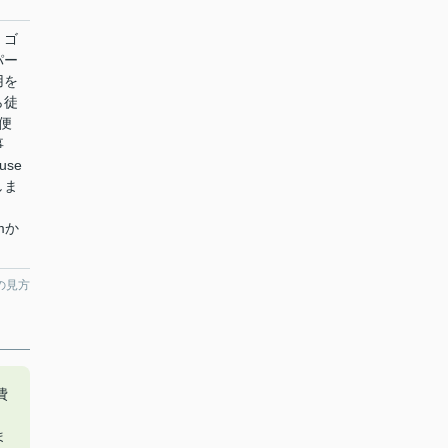
、ゴ
パー
用を
ら徒
便
事
se
しま
omか
の見方
費
ま