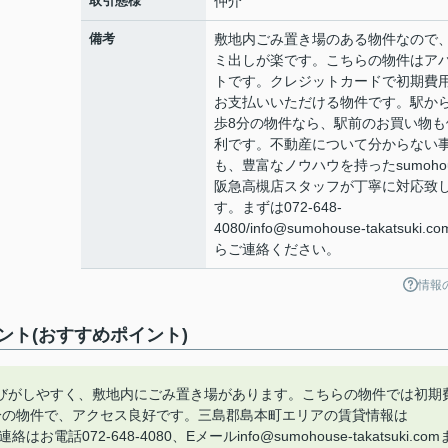
取引態様
仲介
備考
敷地内ごみ置き場のある物件なので
ミ出しが楽です。こちらの物件はア
トです。クレジットカードで初期費
お支払いいただける物件です。駅か
歩8分の物件なら、駅前のお買い物も
利です。不動産について分からない
も、豊富なノウハウを持ったsumohou
阪急高槻店スタッフが丁寧に対応致
す。まずは072-648-
4080/info@sumohouse-takatsuki.c
らご連絡ください。
情報
ト(おすすめポイント)
びがしやすく、敷地内にごみ置き場があります。こちらの物件では初期
分の物件で、アクセス良好です。三島郡島本町エリアの賃貸情報は
072-648-4080、Eメールinfo@sumohouse-takatsuki.com