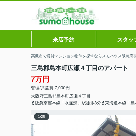
来店予約
スタッ
高槻市で賃貸マンション物件を探すならスモハウス阪急高
三島郡島本町広瀬４丁目のアパート
7万円
管理/共益費 7,000円
大阪府
三島郡島本町
広瀬
４丁目
阪急京都本線「水無瀬」駅徒歩8分
東海道本線「島
1
/
29