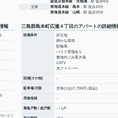
阪急京都本線
「
水無瀬
」駅 徒歩8分
東海道本線
「
島本
」駅 徒歩10分
交通
東海道本線
「
山崎
」駅 徒歩20分
情報
三島郡島本町広瀬４丁目のアパートの詳細情
ト
設備条件
好立地
静かな環境
駐輪場
バイク置場あり
敷地内ごみ置き場
CATV
光ファイバー
設備(その他)
-
駐車場/月額
空有(1台)/7,700円 (税込)
分
用途地域
-
募集戸数 / 総戸数
- / 1戸
情報の見方