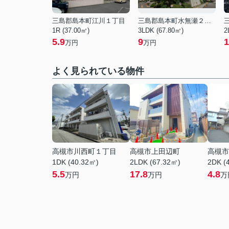
三島郡島本町江川１丁目
三島郡島本町水無瀬２丁目
1R (37.00㎡)
3LDK (67.80㎡)
2
5.9
9
1
万円
万円
よく見られている物件
高槻市川西町１丁目
高槻市上田辺町
高槻市
1DK (40.32㎡)
2LDK (67.32㎡)
2DK (
5.5
17.8
4.8
万円
万円
万