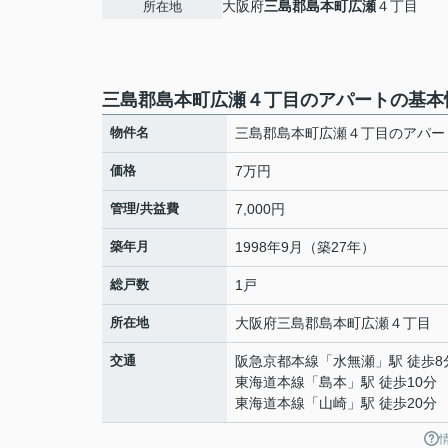
大阪府
三島郡島本町
広瀬
４丁目
所在地
三島郡島本町広瀬４丁目のアパートの基本
物件名
三島郡島本町広瀬４丁目のアパー
価格
7万円
管理/共益費
7,000円
築年月
1998年9月（築27年）
総戸数
1戸
所在地
大阪府
三島郡島本町
広瀬
４丁目
交通
阪急京都本線
「
水無瀬
」駅 徒歩8
東海道本線
「
島本
」駅 徒歩10分
東海道本線
「
山崎
」駅 徒歩20分