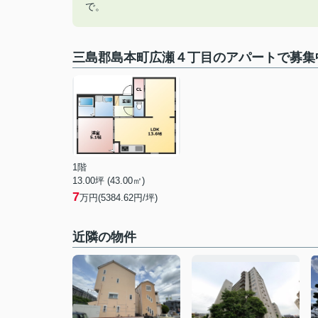
で。
三島郡島本町広瀬４丁目のアパートで募集
1階
13.00坪 (43.00㎡)
7
万円(5384.62円/坪)
近隣の物件