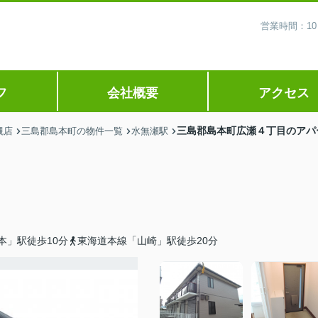
営業時間：10
フ
会社概要
アクセス
三島郡島本町広瀬４丁目のアパ
槻店
三島郡島本町の物件一覧
水無瀬駅
本」駅徒歩10分
東海道本線「山崎」駅徒歩20分