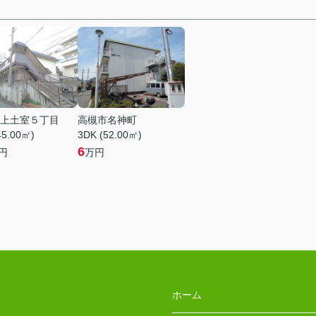
上土室５丁目
高槻市名神町
45.00㎡)
3DK (52.00㎡)
6
円
万円
ホーム