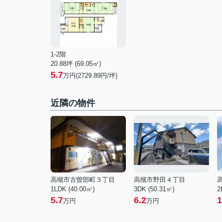
1-2階
20.88坪 (69.05㎡)
5.7
万円(2729.89円/坪)
近隣の物件
高槻市古曽部町３丁目
高槻市野田４丁目
1LDK (40.00㎡)
3DK (50.31㎡)
2
5.7
6.2
1
万円
万円