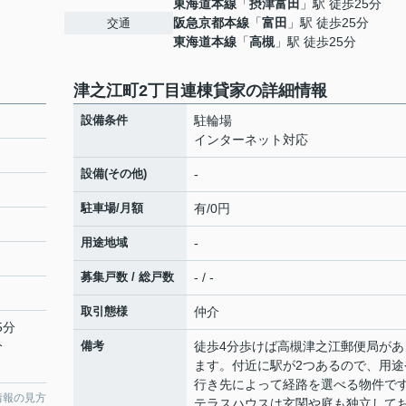
東海道本線
「
摂津富田
」駅 徒歩25分
阪急京都本線
「
富田
」駅 徒歩25分
交通
東海道本線
「
高槻
」駅 徒歩25分
津之江町2丁目連棟貸家の詳細情報
設備条件
駐輪場
インターネット対応
設備(その他)
-
駐車場/月額
有/0円
用途地域
-
募集戸数 / 総戸数
- / -
取引態様
仲介
5分
分
備考
徒歩4分歩けば高槻津之江郵便局があ
ます。付近に駅が2つあるので、用途
行き先によって経路を選べる物件で
情報の見方
テラスハウスは玄関や庭も独立して