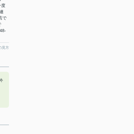
一度
連
店で
で
8-
の見方
外
。