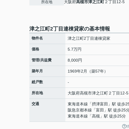
大阪府
高槻市
津之江町
２丁目12-5
所在地
津之江町2丁目連棟貸家の基本情報
物件名
津之江町2丁目連棟貸家
価格
5.7万円
管理/共益費
8,000円
築年月
1969年2月（築57年）
総戸数
-
所在地
大阪府
高槻市
津之江町
２丁目12-5
交通
東海道本線
「
摂津富田
」駅 徒歩2
阪急京都本線
「
富田
」駅 徒歩25
東海道本線
「
高槻
」駅 徒歩25分