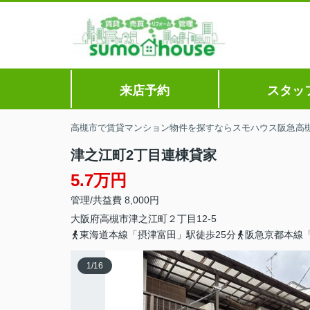
来店予約
スタッ
高槻市で賃貸マンション物件を探すならスモハウス阪急高
津之江町2丁目連棟貸家
5.7万円
管理/共益費 8,000円
大阪府
高槻市
津之江町
２丁目12-5
東海道本線「摂津富田」駅徒歩25分
阪急京都本線「
1
/
16