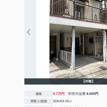
【外観】
5.7万円
管理/共益費
8,000円
価格
3DK/69.05㎡
間取り/面積