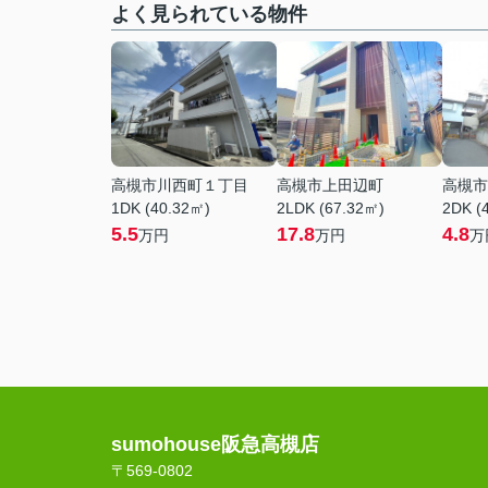
よく見られている物件
高槻市川西町１丁目
高槻市上田辺町
高槻市
1DK (40.32㎡)
2LDK (67.32㎡)
2DK (
5.5
17.8
4.8
万円
万円
万
sumohouse阪急高槻店
〒569-0802