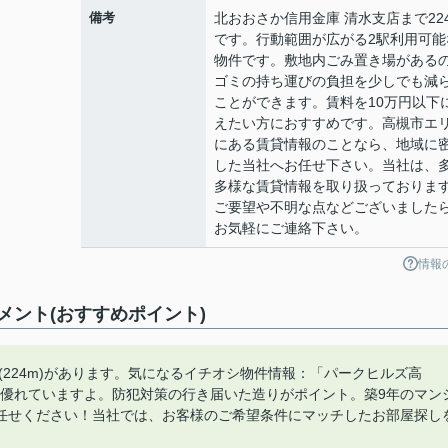
備考
北おおさか信用金庫 清水支店まで22
です。行動範囲が広がる2駅利用可能
物件です。敷地内ごみ置き場がある
ゴミの持ち運びの負担を少しでも減
ことができます。賃料を10万円以下
えたい方におすすめです。高槻市エ
にある賃貸情報のことなら、地域に
した当社へお任せ下さい。当社は、
多様な賃貸情報を取り扱っておりま
ご要望や不明な点などございました
お気軽にご連絡下さい。
情報
ント(おすすめポイント)
(224m)があります。気になるイチオシ物件情報：「パークヒルズ高
も優れていますよ。防犯対策の行き届いた造りがポイント。築9年のマン
任せください！当社では、お客様のご希望条件にマッチしたお部屋探し