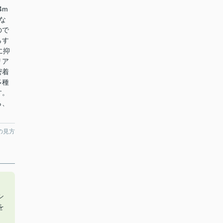
4m
な
ので
らす
に抑
リア
密着
多種
す。
ら、
の見方
シ
を