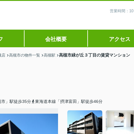
営業時間：10
フ
会社概要
アクセス
高槻市緑が丘３丁目の賃貸マンション
槻店
高槻市の物件一覧
高槻駅
市」駅徒歩35分
東海道本線「摂津富田」駅徒歩46分