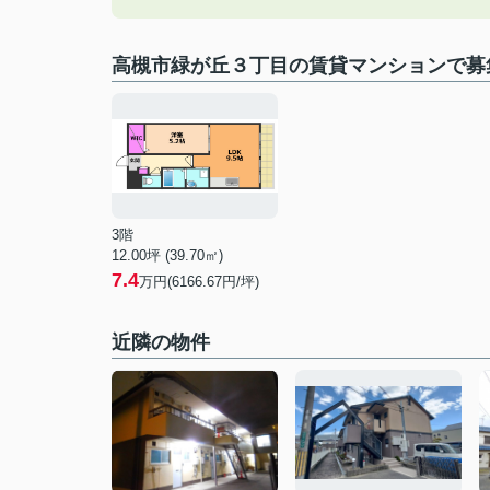
高槻市緑が丘３丁目の賃貸マンションで募
3階
12.00坪 (39.70㎡)
7.4
万円(6166.67円/坪)
近隣の物件