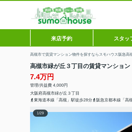
来店予約
スタッ
高槻市で賃貸マンション物件を探すならスモハウス阪急高
高槻市緑が丘３丁目の賃貸マンション
7.4万円
管理/共益費 4,000円
大阪府
高槻市
緑が丘
３丁目
東海道本線「高槻」駅徒歩28分
阪急京都本線「高槻
1
/
29