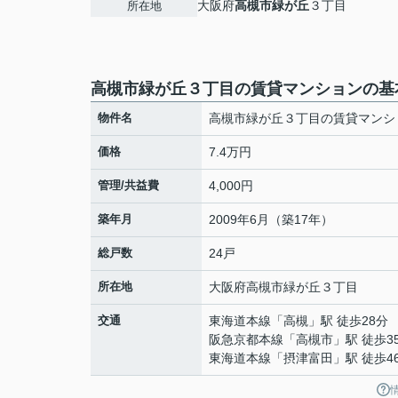
大阪府
高槻市
緑が丘
３丁目
所在地
高槻市緑が丘３丁目の賃貸マンションの基
物件名
高槻市緑が丘３丁目の賃貸マンシ
価格
7.4万円
管理/共益費
4,000円
築年月
2009年6月（築17年）
総戸数
24戸
所在地
大阪府
高槻市
緑が丘
３丁目
交通
東海道本線
「
高槻
」駅 徒歩28分
阪急京都本線
「
高槻市
」駅 徒歩3
東海道本線
「
摂津富田
」駅 徒歩4