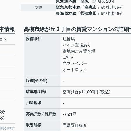
東海道本線
「
高槻
」駅 徒歩28分
阪急京都本線
「
高槻市
」駅 徒歩35分
交通
東海道本線
「
摂津富田
」駅 徒歩46分
本情報
高槻市緑が丘３丁目の賃貸マンションの詳細
ョン
設備条件
駐輪場
バイク置場あり
敷地内ごみ置き場
CATV
光ファイバー
オートロック
設備(その他)
-
駐車場/月額
空有(1台)/11,000円 (税込)
用途地域
-
5分
募集戸数 / 総戸数
- / 24戸
6分
取引態様
専属専任媒介
情報の見方