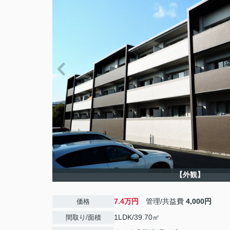
【外観】
7.4万円
管理/共益費
4,000円
価格
1LDK/39.70㎡
間取り/面積