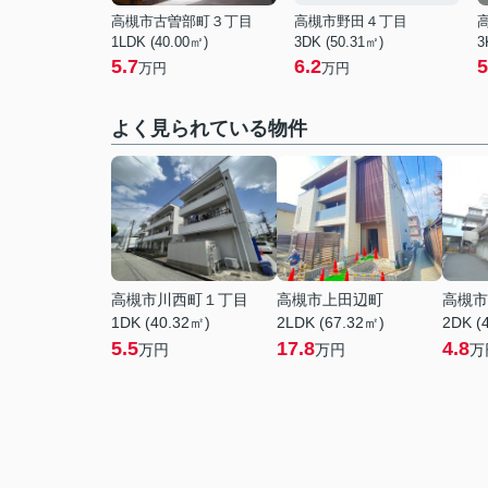
高槻市古曽部町３丁目
高槻市野田４丁目
1LDK (40.00㎡)
3DK (50.31㎡)
3
5.7
6.2
5
万円
万円
よく見られている物件
高槻市川西町１丁目
高槻市上田辺町
高槻市
1DK (40.32㎡)
2LDK (67.32㎡)
2DK (
5.5
17.8
4.8
万円
万円
万