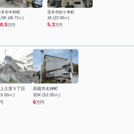
茨木市中村町
茨木市松ケ本町
LDK (46.72㎡)
1K (22.00㎡)
0.5
5.3
万円
万円
上土室５丁目
高槻市名神町
45.00㎡)
3DK (52.00㎡)
6
円
万円