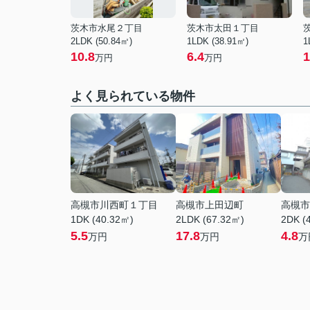
茨木市水尾２丁目
茨木市太田１丁目
2LDK (50.84㎡)
1LDK (38.91㎡)
1
10.8
6.4
1
万円
万円
よく見られている物件
高槻市川西町１丁目
高槻市上田辺町
高槻市
1DK (40.32㎡)
2LDK (67.32㎡)
2DK (
5.5
17.8
4.8
万円
万円
万