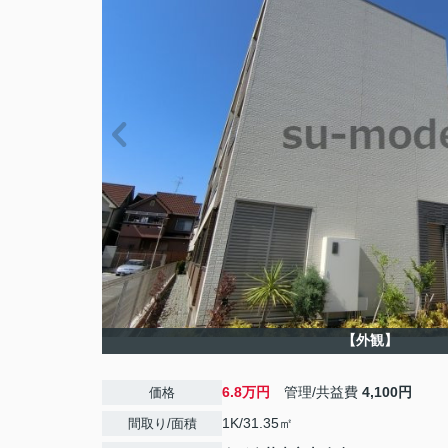
【外観】
6.8万円
管理/共益費
4,100円
価格
1K/31.35㎡
間取り/面積