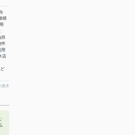
を
穂積
用
ま
負担
物件
利用
木店
くど
の見方
む
払