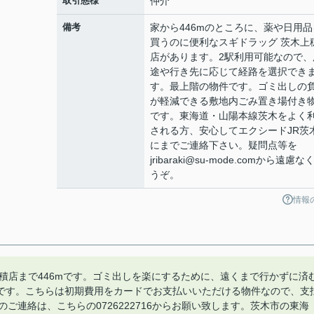
取引態様
仲介
備考
家から446mのところに、薬や日用品
買うのに便利なスギドラッグ 茨木上
店があります。2駅利用可能なので、
途や行き先に応じて経路を選択でき
す。最上階の物件です。ゴミ出しの
が軽減できる敷地内ごみ置き場付き
です。東海道・山陽本線茨木をよく
される方、安心してエクシードJR茨
にまでご連絡下さい。疑問点等を
jribaraki@su-mode.comから遠慮な
うぞ。
情報
積店まで446mです。ゴミ出しを楽にするために、遠くまで行かずに済
です。こちらは初期費用をカードでお支払いいただける物件なので、支
ご連絡は、こちらの0726222716からお願い致します。茨木市の東海