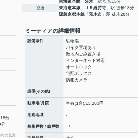
東海道本線
「
茨木
」駅 徒歩15分
東海道本線
「
ＪＲ総持寺
」駅 徒歩18分
交通
阪急京都本線
「
茨木市
」駅 徒歩28分
ミーティアの詳細情報
設備条件
駐輪場
バイク置場あり
敷地内ごみ置き場
インターネット対応
オートロック
宅配ボックス
防犯カメラ
設備(その他)
-
駐車場/月額
空有(1台)/13,200円
用途地域
-
18分
8分
募集戸数 / 総戸数
- / -
情報の見方