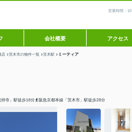
営業時間：10
フ
会社概要
アクセス
ミーティア
槻店
茨木市の物件一覧
茨木駅
持寺」駅徒歩18分
阪急京都本線「茨木市」駅徒歩28分