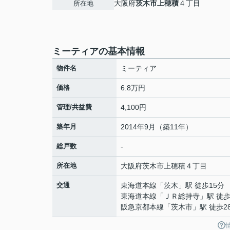
大阪府
茨木市
上穂積
４丁目
所在地
ミーティアの基本情報
物件名
ミーティア
価格
6.8万円
管理/共益費
4,100円
築年月
2014年9月（築11年）
総戸数
-
所在地
大阪府
茨木市
上穂積
４丁目
交通
東海道本線
「
茨木
」駅 徒歩15分
東海道本線
「
ＪＲ総持寺
」駅 徒歩
阪急京都本線
「
茨木市
」駅 徒歩2