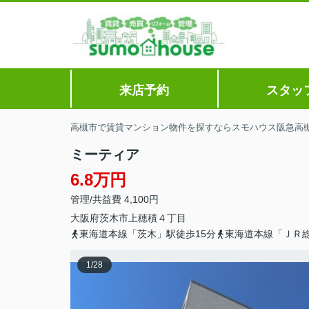
来店予約
スタッ
高槻市で賃貸マンション物件を探すならスモハウス阪急高
ミーティア
6.8万円
管理/共益費 4,100円
大阪府
茨木市
上穂積
４丁目
東海道本線「茨木」駅徒歩15分
東海道本線「ＪＲ総
1
/
28