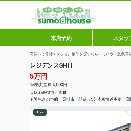
来店予約
スタッ
高槻市で賃貸マンション物件を探すならスモハウス阪急高
レジデンスSHⅢ
5万円
管理/共益費 5,000円
大阪府
高槻市
北園町
阪急京都本線「高槻市」駅徒歩5分
東海道本線「高
1
/
29