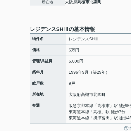
大阪府
高槻市
北園町
所在地
レジデンスSHⅢの基本情報
物件名
レジデンスSHⅢ
価格
5万円
管理/共益費
5,000円
築年月
1996年9月（築29年）
総戸数
9戸
所在地
大阪府
高槻市
北園町
交通
阪急京都本線
「
高槻市
」駅 徒歩5
東海道本線
「
高槻
」駅 徒歩7分
東海道本線
「
摂津富田
」駅 徒歩4