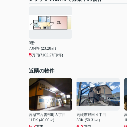
3階
7.04坪 (23.28㎡)
5
万円(7102.27円/坪)
近隣の物件
高槻市古曽部町３丁目
高槻市野田４丁目
1LDK (40.00㎡)
3DK (50.31㎡)
1
5.7
6.2
6
万円
万円