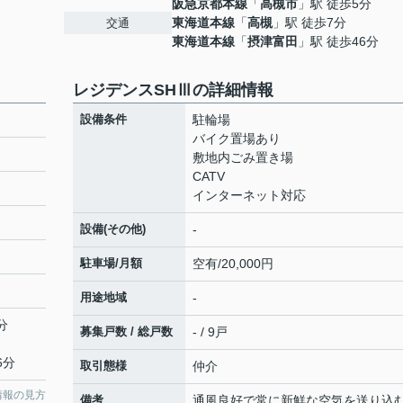
阪急京都本線
「
高槻市
」駅 徒歩5分
東海道本線
「
高槻
」駅 徒歩7分
交通
東海道本線
「
摂津富田
」駅 徒歩46分
レジデンスSHⅢの詳細情報
設備条件
駐輪場
バイク置場あり
敷地内ごみ置き場
CATV
インターネット対応
設備(その他)
-
駐車場/月額
空有/20,000円
用途地域
-
分
募集戸数 / 総戸数
- / 9戸
6分
取引態様
仲介
情報の見方
備考
通風良好で常に新鮮な空気を送り込