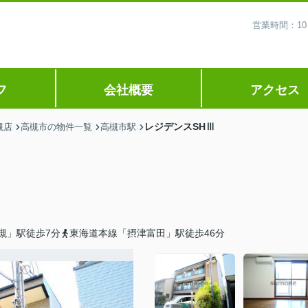
営業時間：10
フ
会社概要
アクセス
レジデンスSHⅢ
槻店
高槻市の物件一覧
高槻市駅
槻」駅徒歩7分
東海道本線「摂津富田」駅徒歩46分