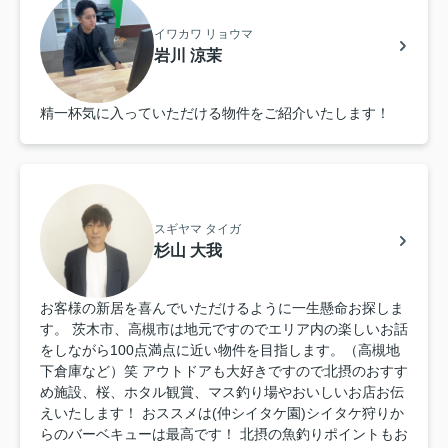
イワカワ リョウマ
岩川 涼茉
精一杯気に入っていただける物件をご紹介いたします！
スギヤマ タイガ
杉山 大我
お客様の新居を喜んでいただけるように一生懸命お探しま
す。 茨木市、高槻市は地元ですのでエリア内の楽しいお話
をしながら100点満点に近い物件を目指します。（高槻地
下倉庫など）笑 アウトドアも大好きですので北摂のおすす
め施設、桜、ホタル観賞、マス釣り場やおいしいお店お伝
えいたします！ おススメは(仲シイタケ園)シイタケ狩りか
らのバーベキューは最高です！ 北摂の魚釣りポイントもお