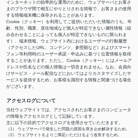
インターネットの効率的な運用のために、ウェブサーバとお客さ
まのブラウザ間で相互にやりとりされる情報で、お客さまの使用
する情報端末機に保存されることがあります。
Cookie（クッキー）を利用してご提供いただいた情報のうち、年
齢、性別、職業、居住地域など個人が特定できない属性情報（組
み合わせることによっても個人が特定できないものに限られま
す）、端末情報、ウェブサイト内におけるユーザーの行動履歴
（アクセスしたURL、コンテンツ、参照順など）およびスマート
フォン等利用時のユーザー承諾・申込みに基づく位置情報を取得
することがあります。ただし、Cookie（クッキー）にはメールア
ドレスや氏名などの個人情報は一切含まれません。なお、会員向
けサービス・メール配信などにおいてはよりカスタマイズしたサ
ービスを提供するため、お客様を識別する情報と関連づける場合
がございます。
アクセスログについて
当社ウェブサイトでは、アクセスされたお客さまのコンピュータ
の情報をアクセスログとして記録しています。
主に以下の目的でアクセスログを使用させていただきます。
（1） ウェブサーバで発生した問題の原因を突き止め解決するため。
（2） ウェブサイトをよりご満足いただけるよう改良するため。