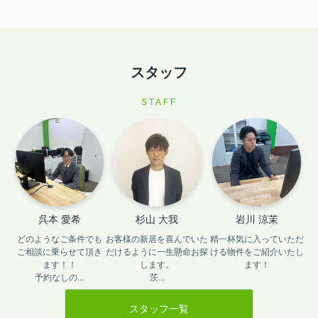
スタッフ
STAFF
呉本 愛希
杉山 大我
岩川 涼茉
どのようなご条件でも
お客様の新居を喜んでいた
精一杯気に入っていただ
ご相談に乗らせて頂き
だけるように一生懸命お探
ける物件をご紹介いたし
ます！！

します。

ます！
予約なしの...
茨...
スタッフ一覧