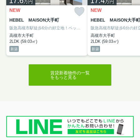
17.6
17.4
万円
万円
NEW
NEW
HEBEL MAISON大手町
HEBEL MAISON大手
阪急高槻市駅徒歩6分の好立地！ペット相談（大型犬可能） 設備充実 大手ハウスメーカー施工
高槻市大手町
高槻市大手町
2LDK (59.03㎡)
2LDK (59.03㎡)
新築
新築
賃貸新着物件の一覧
をもっと見る