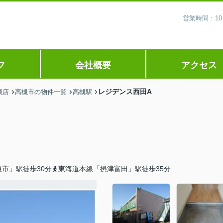
営業時間：10
フ
会社概要
アクセス
レジデンス西田A
槻店
高槻市の物件一覧
高槻駅
市」駅徒歩30分
東海道本線「摂津富田」駅徒歩35分