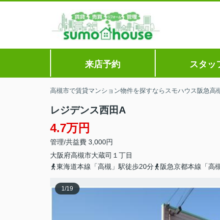
来店予約
スタッ
高槻市で賃貸マンション物件を探すならスモハウス阪急高
レジデンス西田A
4.7万円
管理/共益費 3,000円
大阪府
高槻市
大蔵司
１丁目
東海道本線「高槻」駅徒歩20分
阪急京都本線「高槻
1
/
19