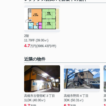
2階
11.79坪 (39.00㎡)
4.7
万円(3986.43円/坪)
近隣の物件
高槻市古曽部町３丁目
高槻市野田４丁目
1LDK (40.00㎡)
3DK (50.31㎡)
3
5.7
6.2
1
万円
万円