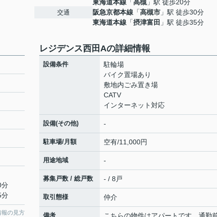
東海道本線
「
高槻
」駅 徒歩20分
阪急京都本線
「
高槻市
」駅 徒歩30分
交通
東海道本線
「
摂津富田
」駅 徒歩35分
レジデンス西田Aの詳細情報
設備条件
駐輪場
バイク置場あり
敷地内ごみ置き場
CATV
インターネット対応
設備(その他)
-
駐車場/月額
空有/11,000円
用途地域
-
募集戸数 / 総戸数
- / 8戸
0分
5分
取引態様
仲介
情報の見方
備考
こちらの物件はアパートです。通勤