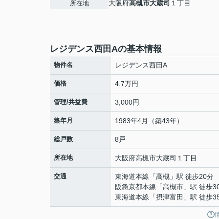
大阪府
高槻市
大蔵司
１丁目
所在地
レジデンス西田Aの基本情報
物件名
レジデンス西田A
価格
4.7万円
管理/共益費
3,000円
築年月
1983年4月（築43年）
総戸数
8戸
所在地
大阪府
高槻市
大蔵司
１丁目
交通
東海道本線
「
高槻
」駅 徒歩20分
阪急京都本線
「
高槻市
」駅 徒歩3
東海道本線
「
摂津富田
」駅 徒歩3