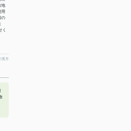
敷地
費用
階の
は
せく
の見方
用
物