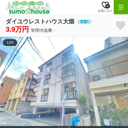
0
お気に入り
ダイユウレストハウス大畑
空室1
3.9万円
管理/共益費 -
1
/
29