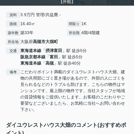
【外観】
3.9万円 管理/共益費 -
賃料
16.40㎡
1K
面積
間取り
築33年
4階/4階建
築年数
所在階
大阪府
高槻市
大畑町
所在地
東海道本線
「
摂津富田
」駅 徒歩5分
交通
阪急京都本線
「
富田
」駅 徒歩5分
東海道本線
「
高槻
」駅 徒歩40分
こだわりポイント満載のダイユウレストハウス大畑。建
備考
物の共用部にゴミ置き場があるので、外部の人にゴミを
見られるなどのトラブルも防げます。こちらの物件はマ
ンションです。最上階の物件です。当社スタッフが地域
の賃貸情報をご提供いたします。お客様のこだわりやご
要望などございましたら、お気軽に当社へお問い合わせ
下さい。
ダイユウレストハウス大畑のコメント(おすすめポ
イント)