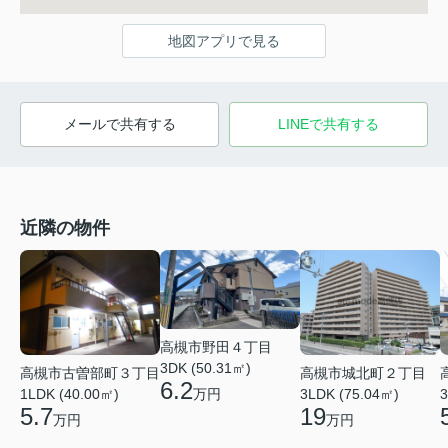
地図アプリで見る
メールで共有する
LINEで共有する
近隣の物件
高槻市野田４丁目
3DK (50.31㎡)
高槻市古曽部町３丁目
高槻市城北町２丁目
6.2
万円
1LDK (40.00㎡)
3LDK (75.04㎡)
3
5.7
19
万円
万円