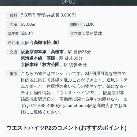
【外観】
7.8万円 管理/共益費 3,000円
賃料
65.00㎡
3LDK
面積
間取り
築38年
3階/4階建
築年数
所在階
大阪府
高槻市
松川町
所在地
阪急京都本線
「
高槻市
」駅 徒歩23分
交通
東海道本線
「
高槻
」駅 徒歩30分
京阪本線
「
枚方公園
」駅 徒歩45分
こちらの物件はマンションです。2駅利用可能な物件で
備考
目的地に応じて路線を選ぶことができます。通風システ
ムが整った、住環境の良い安心の物件です。気になるイ
チオシ物件情報：「ウエストハイツP2」。阪急京都本
線高槻市駅近辺で、不動産に関する事でお困りなら、ま
ずは072-648-4080からsumohouse阪急高槻店までお気
軽にご連絡ください。
ウエストハイツP2のコメント(おすすめポイント)