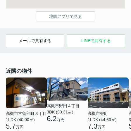
地図アプリで見る
メールで共有する
LINEで共有する
近隣の物件
高槻市野田４丁目
3DK (50.31㎡)
高槻市古曽部町３丁目
高槻市登町
6.2
万円
1LDK (40.00㎡)
1LDK (44.63㎡)
3
5.7
7.3
万円
万円