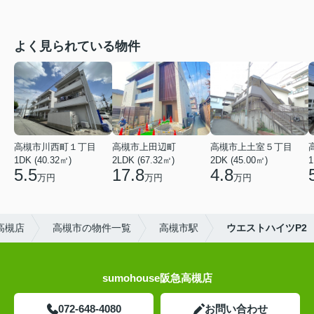
よく見られている物件
高槻市川西町１丁目
高槻市上田辺町
高槻市上土室５丁目
1DK (40.32㎡)
2LDK (67.32㎡)
2DK (45.00㎡)
1
5.5
17.8
4.8
万円
万円
万円
高槻店
高槻市の物件一覧
高槻市駅
ウエストハイツP2
sumohouse阪急高槻店
072-648-4080
お問い合わせ