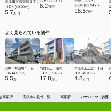
高槻市大手町
3DK (50.31㎡)
高槻市古曽部町３丁目
6.2
2LDK (61.94㎡)
万円
1LDK (40.00㎡)
3
16.5
5.7
万円
万円
よく見られている物件
高槻市川西町１丁目
高槻市上田辺町
高槻市上土室５丁目
1DK (40.32㎡)
2LDK (67.32㎡)
2DK (45.00㎡)
3
5.5
17.8
4.8
万円
万円
万円
急高槻店
高槻市の物件一覧
高槻駅
パナハイツ古曽部