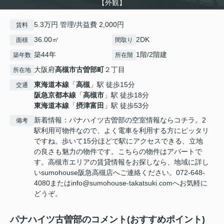
【外観】
5.3万円 管理/共益費 2,000円
賃料
36.00㎡
2DK
面積
間取り
築44年
1階/2階建
築年数
所在階
大阪府
高槻市
古曽部町
２丁目
所在地
東海道本線
「
高槻
」駅 徒歩15分
交通
阪急京都本線
「
高槻市
」駅 徒歩18分
東海道本線
「
摂津富田
」駅 徒歩53分
新着情報：パナハイツ古曽部の空室情報ならコチラ。2
備考
駅利用可物件なので、よく電車を利用する方にピッタリ
ですね。歩いて15分ほどで駅にアクセスできる、立地
の良さも魅力の物件です。こちらの物件はアパートで
す。高槻市エリアの賃貸情報をお探しなら、地域に詳し
いsumohouse阪急高槻店へご連絡ください。072-648-
4080またはinfo@sumohouse-takatsuki.comへお気軽に
どうぞ。
パナハイツ古曽部のコメント(おすすめポイント)