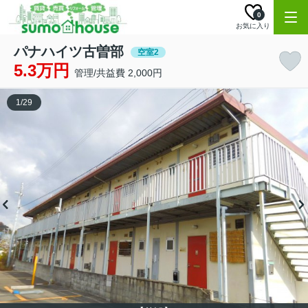
0
お気に入り
パナハイツ古曽部
空室2
5.3万円
管理/共益費 2,000円
1
/
29