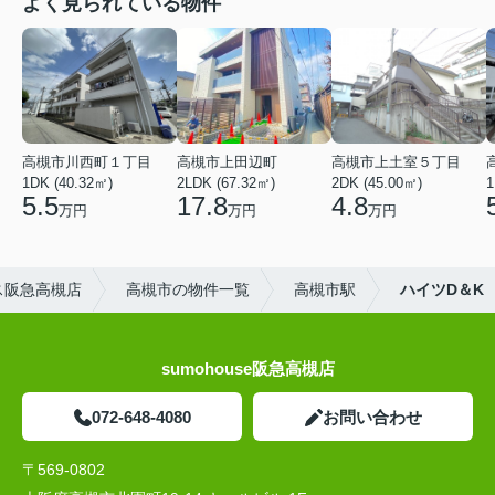
よく見られている物件
高槻市川西町１丁目
高槻市上田辺町
高槻市上土室５丁目
1DK (40.32㎡)
2LDK (67.32㎡)
2DK (45.00㎡)
1
5.5
17.8
4.8
万円
万円
万円
ス阪急高槻店
高槻市の物件一覧
高槻市駅
ハイツD＆K
sumohouse阪急高槻店
072-648-4080
お問い合わせ
〒569-0802