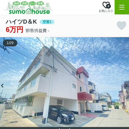
0
お気に入り
ハイツD＆K
空室1
6万円
管理/共益費 -
1
/
29