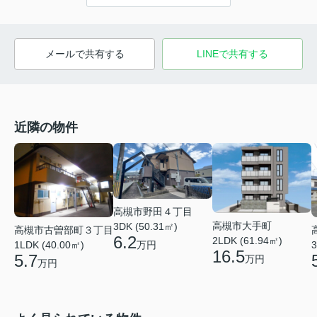
メールで共有する
LINEで共有する
近隣の物件
高槻市野田４丁目
高槻市大手町
3DK (50.31㎡)
高槻市古曽部町３丁目
6.2
2LDK (61.94㎡)
万円
1LDK (40.00㎡)
3
16.5
5.7
万円
万円