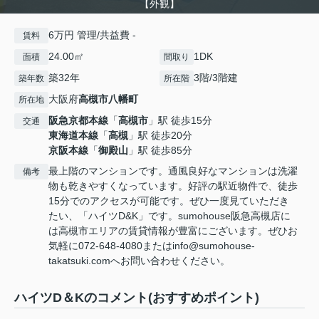
【外観】
6万円 管理/共益費 -
賃料
24.00㎡
1DK
面積
間取り
築32年
3階/3階建
築年数
所在階
大阪府
高槻市
八幡町
所在地
阪急京都本線
「
高槻市
」駅 徒歩15分
交通
東海道本線
「
高槻
」駅 徒歩20分
京阪本線
「
御殿山
」駅 徒歩85分
最上階のマンションです。通風良好なマンションは洗濯
備考
物も乾きやすくなっています。好評の駅近物件で、徒歩
15分でのアクセスが可能です。ぜひ一度見ていただき
たい、「ハイツD&K」です。sumohouse阪急高槻店に
は高槻市エリアの賃貸情報が豊富にございます。ぜひお
気軽に072-648-4080またはinfo@sumohouse-
takatsuki.comへお問い合わせください。
ハイツD＆Kのコメント(おすすめポイント)