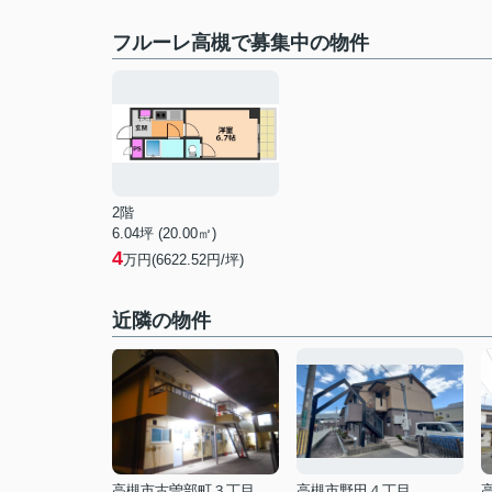
フルーレ高槻で募集中の物件
2階
6.04坪 (20.00㎡)
4
万円(6622.52円/坪)
近隣の物件
高槻市古曽部町３丁目
高槻市野田４丁目