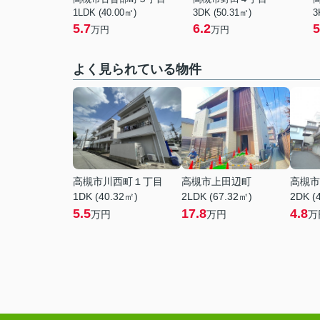
1LDK (40.00㎡)
3DK (50.31㎡)
3
5.7
6.2
5
万円
万円
よく見られている物件
高槻市川西町１丁目
高槻市上田辺町
高槻市
1DK (40.32㎡)
2LDK (67.32㎡)
2DK (
5.5
17.8
4.8
万円
万円
万