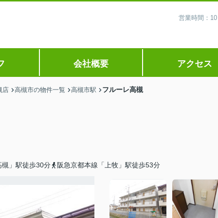
営業時間：10
フ
会社概要
アクセス
フルーレ高槻
槻店
高槻市の物件一覧
高槻市駅
槻」駅徒歩30分
阪急京都本線「上牧」駅徒歩53分