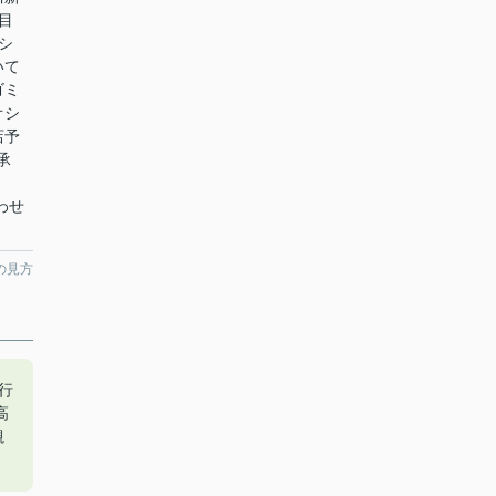
目
シ
いて
ゴミ
オシ
店予
承
わせ
の見方
行
高
槻