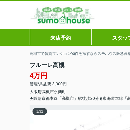
来店予約
スタッ
高槻市で賃貸マンション物件を探すならスモハウス阪急高
フルーレ高槻
4万円
管理/共益費 3,000円
大阪府
高槻市
永楽町
阪急京都本線「高槻市」駅徒歩20分
東海道本線「高
1
/
32