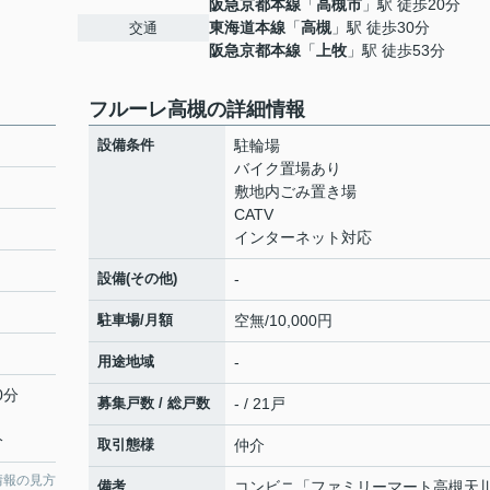
阪急京都本線
「
高槻市
」駅 徒歩20分
東海道本線
「
高槻
」駅 徒歩30分
交通
阪急京都本線
「
上牧
」駅 徒歩53分
フルーレ高槻の詳細情報
設備条件
駐輪場
バイク置場あり
敷地内ごみ置き場
CATV
インターネット対応
設備(その他)
-
駐車場/月額
空無/10,000円
用途地域
-
0分
募集戸数 / 総戸数
- / 21戸
分
取引態様
仲介
情報の見方
備考
コンビニ「ファミリーマート高槻天