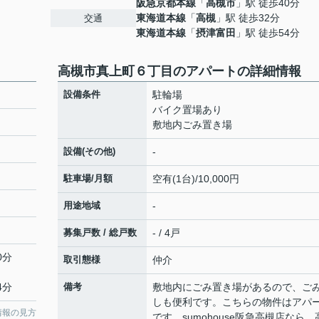
阪急京都本線
「
高槻市
」駅 徒歩40分
東海道本線
「
高槻
」駅 徒歩32分
交通
東海道本線
「
摂津富田
」駅 徒歩54分
高槻市真上町６丁目のアパートの詳細情報
設備条件
駐輪場
バイク置場あり
敷地内ごみ置き場
設備(その他)
-
駐車場/月額
空有(1台)/10,000円
用途地域
-
募集戸数 / 総戸数
- / 4戸
0分
取引態様
仲介
4分
備考
敷地内にごみ置き場があるので、ご
しも便利です。こちらの物件はアパ
情報の見方
です。sumohouse阪急高槻店なら、