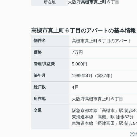
大阪府
高槻市
真上町
６丁目
所在地
高槻市真上町６丁目のアパートの基本情報
物件名
高槻市真上町６丁目のアパート
価格
7万円
管理/共益費
5,000円
築年月
1989年4月（築37年）
総戸数
4戸
所在地
大阪府
高槻市
真上町
６丁目
交通
阪急京都本線
「
高槻市
」駅 徒歩4
東海道本線
「
高槻
」駅 徒歩32分
東海道本線
「
摂津富田
」駅 徒歩5