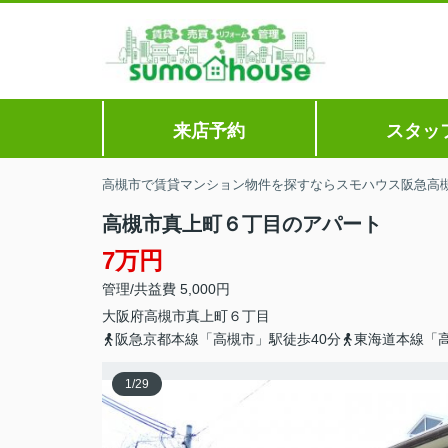
来店予約
スタッ
高槻市で賃貸マンション物件を探すならスモハウス阪急高
高槻市真上町６丁目のアパート
7万円
管理/共益費 5,000円
大阪府
高槻市
真上町
６丁目
阪急京都本線「高槻市」駅徒歩40分
東海道本線「高
1
/
29