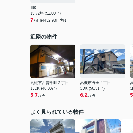
1階
15.72坪 (52.00㎡)
7
万円(4452.93円/坪)
近隣の物件
高槻市古曽部町３丁目
高槻市野田４丁目
1LDK (40.00㎡)
3DK (50.31㎡)
3
5.7
6.2
5
万円
万円
よく見られている物件