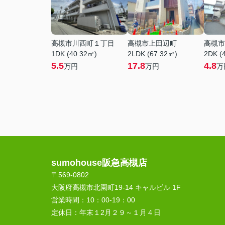
高槻市川西町１丁目
高槻市上田辺町
高槻市
1DK (40.32㎡)
2LDK (67.32㎡)
2DK (
5.5
17.8
4.8
万円
万円
万
sumohouse阪急高槻店
〒569-0802
大阪府高槻市北園町19-14 キャルビル 1F
営業時間：
10：00-19：00
定休日：
年末１2月２９～１月４日