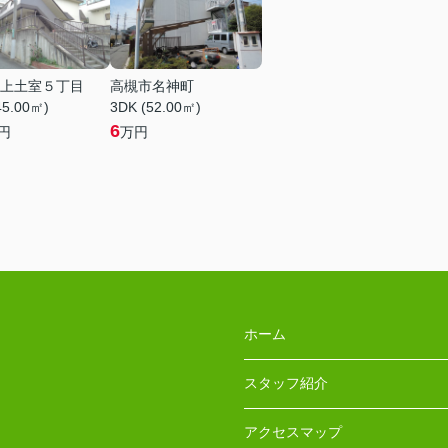
上土室５丁目
高槻市名神町
45.00㎡)
3DK (52.00㎡)
6
円
万円
ホーム
スタッフ紹介
アクセスマップ