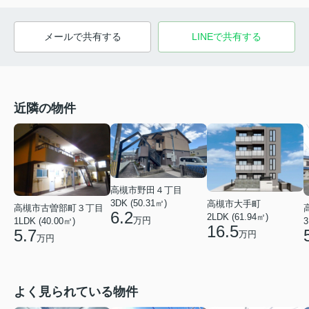
メールで共有する
LINEで共有する
近隣の物件
高槻市野田４丁目
3DK (50.31㎡)
高槻市大手町
高槻市古曽部町３丁目
6.2
2LDK (61.94㎡)
万円
1LDK (40.00㎡)
3
16.5
5.7
万円
万円
よく見られている物件