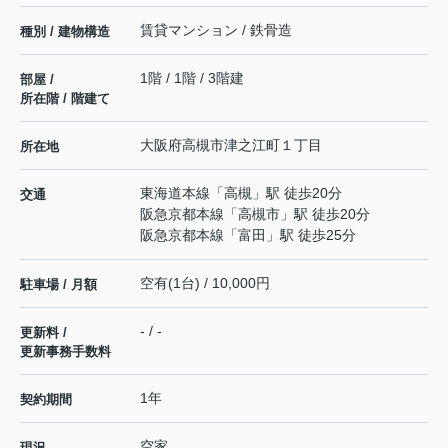
賃貸マンション / 鉄骨造
種別 / 建物構造
1階 / 1階 / 3階建
部屋 /
所在階 / 階建て
大阪府
高槻市
津之江町
１丁目
所在地
東海道本線
「
高槻
」駅 徒歩20分
交通
阪急京都本線
「
高槻市
」駅 徒歩20分
阪急京都本線
「
富田
」駅 徒歩25分
空有(1台) / 10,000円
駐車場 / 月額
- / -
更新料 /
更新事務手数料
1年
契約期間
空家
現況