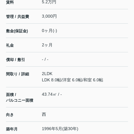
5.2万円
賃料
3,000円
管理 / 共益費
0ヶ月(-)
敷金(保証金)
2ヶ月
礼金
- / -
償却 / 敷引
2LDK
間取り / 詳細
LDK 8.0帖
/
洋室 6.0帖
/
和室 6.0帖
43.74㎡ / -
面積 /
バルコニー面積
西
向き
1996年5月(築30年)
築年月