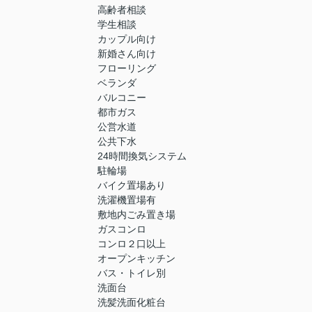
高齢者相談
学生相談
カップル向け
新婚さん向け
フローリング
ベランダ
バルコニー
都市ガス
公営水道
公共下水
24時間換気システム
駐輪場
バイク置場あり
洗濯機置場有
敷地内ごみ置き場
ガスコンロ
コンロ２口以上
オープンキッチン
バス・トイレ別
洗面台
洗髪洗面化粧台