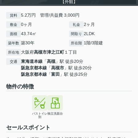
【外観】
5.2万円 管理/共益費 3,000円
賃料
0ヶ月
2ヶ月
敷金
礼金
43.74㎡
2LDK
面積
間取り
築30年
1階/3階建
築年数
所在階
大阪府
高槻市
津之江町
１丁目
所在地
東海道本線
「
高槻
」駅 徒歩20分
交通
阪急京都本線
「
高槻市
」駅 徒歩20分
阪急京都本線
「
富田
」駅 徒歩25分
物件の特徴
バストイレ
独立洗面台
別
セールスポイント