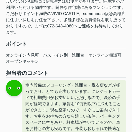
歩いて3分の場所には高槻津之江郵便局があります。駐車場がご
利用いただける物件です。閑静な住宅地にあるマンションです。
こだわりポイント満載のVIVID CASTLE。sumohouse阪急高槻店
に住まい探しをお任せ下さい。多種多様な賃貸情報を取り扱って
おりますので、まずは072-648-4080へご連絡をお待ちしており
ます。
ポイント
オンライン内見可
バストイレ別
洗面台
オンライン相談可
オープンキッチン
担当者のコメント
室内設備はフローリング・洗面台・脱衣所などが揃
っており、とても充実しています。クレジットカー
ドで初期費用がお支払いいただけるので、決済の手
間が軽減できます。家賃を10万円以下に抑えること
ができます。現在空家なので、すぐにご案内できま
す。お車をお持ちの方なら嬉しい条件。パーキング
スペースに空きあり。駐車場が空いているので、車
をお持ちの方も安心です。外装もおしゃれで快適な