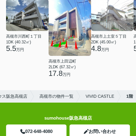
高槻市川西町１丁目
高槻市上土室５丁目
1DK (40.32㎡)
2DK (45.00㎡)
1
5.5
4.8
万円
万円
高槻市上田辺町
2LDK (67.32㎡)
17.8
万円
ウス阪急高槻店
高槻市の物件一覧
VIVID CASTLE
1階
sumohouse阪急高槻店
072-648-4080
お問い合わせ