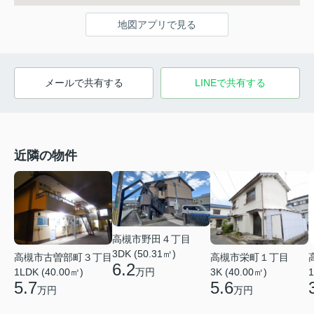
地図アプリで見る
メールで共有する
LINEで共有する
近隣の物件
高槻市野田４丁目
3DK (50.31㎡)
高槻市古曽部町３丁目
高槻市栄町１丁目
6.2
万円
1LDK (40.00㎡)
3K (40.00㎡)
1
5.7
5.6
万円
万円