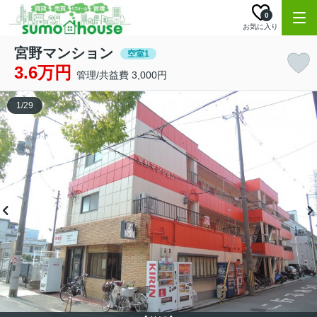
0
お気に入り
宮野マンション
空室1
3.6万円
管理/共益費 3,000円
1
/
29