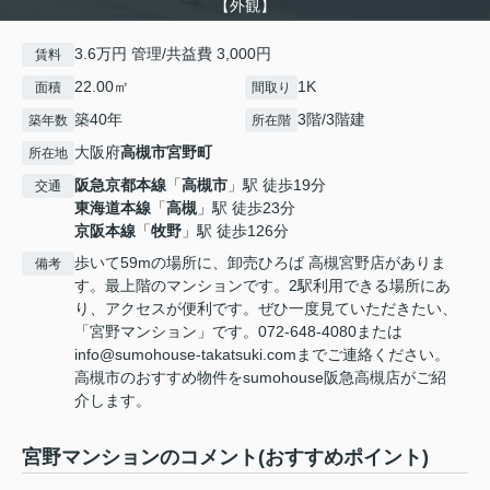
【外観】
3.6万円 管理/共益費 3,000円
賃料
22.00㎡
1K
面積
間取り
築40年
3階/3階建
築年数
所在階
大阪府
高槻市
宮野町
所在地
阪急京都本線
「
高槻市
」駅 徒歩19分
交通
東海道本線
「
高槻
」駅 徒歩23分
京阪本線
「
牧野
」駅 徒歩126分
歩いて59mの場所に、卸売ひろば 高槻宮野店がありま
備考
す。最上階のマンションです。2駅利用できる場所にあ
り、アクセスが便利です。ぜひ一度見ていただきたい、
「宮野マンション」です。072-648-4080または
info@sumohouse-takatsuki.comまでご連絡ください。
高槻市のおすすめ物件をsumohouse阪急高槻店がご紹
介します。
宮野マンションのコメント(おすすめポイント)