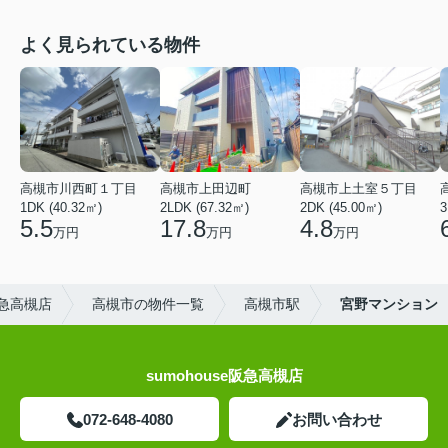
よく見られている物件
高槻市川西町１丁目
高槻市上田辺町
高槻市上土室５丁目
1DK (40.32㎡)
2LDK (67.32㎡)
2DK (45.00㎡)
3
5.5
17.8
4.8
万円
万円
万円
急高槻店
高槻市の物件一覧
高槻市駅
宮野マンション
sumohouse阪急高槻店
072-648-4080
お問い合わせ