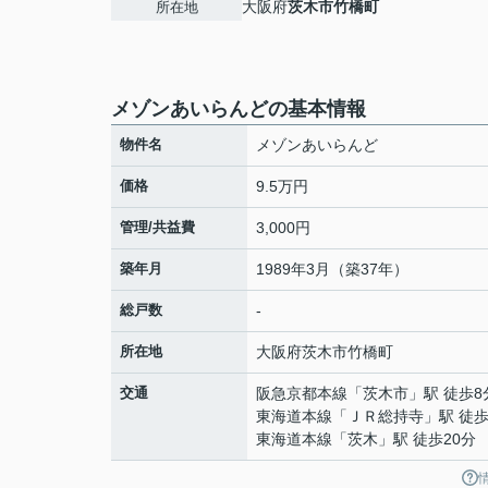
大阪府
茨木市
竹橋町
所在地
メゾンあいらんどの基本情報
物件名
メゾンあいらんど
価格
9.5万円
管理/共益費
3,000円
築年月
1989年3月（築37年）
総戸数
-
所在地
大阪府
茨木市
竹橋町
交通
阪急京都本線
「
茨木市
」駅 徒歩8
東海道本線
「
ＪＲ総持寺
」駅 徒歩
東海道本線
「
茨木
」駅 徒歩20分