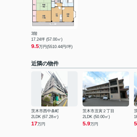
3階
17.24坪 (57.00㎡)
9.5
万円(5510.44円/坪)
近隣の物件
茨木市西中条町
茨木市丑寅２丁目
2LDK (67.28㎡)
2LDK (50.00㎡)
1
17
5.9
5
万円
万円