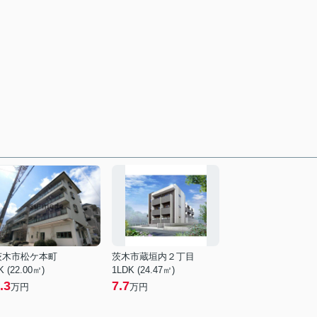
茨木市松ケ本町
茨木市蔵垣内２丁目
K (22.00㎡)
1LDK (24.47㎡)
.3
7.7
万円
万円