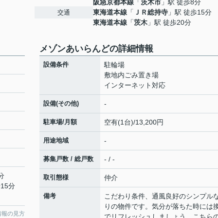
阪急京都本線
「
茨木市
」駅 徒歩8分
東海道本線
「
ＪＲ総持寺
」駅 徒歩15分
交通
東海道本線
「
茨木
」駅 徒歩20分
メゾンあいらんどの詳細情報
設備条件
駐輪場
敷地内ごみ置き場
インターネット対応
設備(その他)
-
駐車場/月額
空有(1台)/13,200円
用途地域
-
募集戸数 / 総戸数
- / -
分
取引態様
仲介
15分
備考
こだわり条件、通風良好のシンプル
りの物件です。気分が落ちた時には
情報の見方
でリフレッシュしましょう。こちら