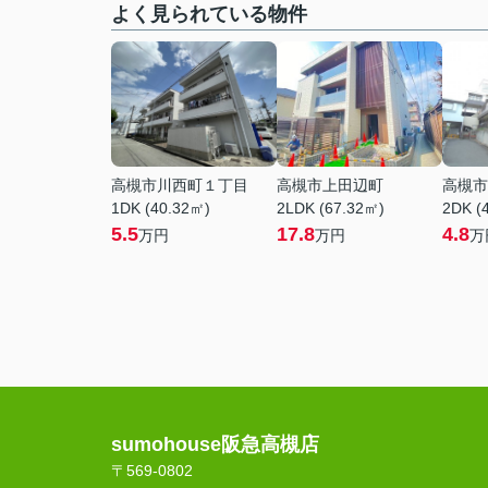
よく見られている物件
高槻市川西町１丁目
高槻市上田辺町
高槻市
1DK (40.32㎡)
2LDK (67.32㎡)
2DK (
5.5
17.8
4.8
万円
万円
万
sumohouse阪急高槻店
〒569-0802