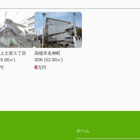
上土室５丁目
高槻市名神町
45.00㎡)
3DK (52.00㎡)
6
円
万円
ホーム