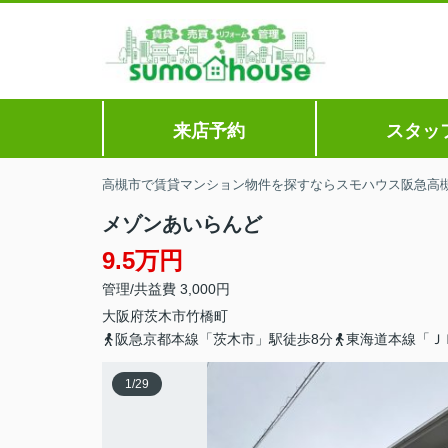
来店予約
スタッ
高槻市で賃貸マンション物件を探すならスモハウス阪急高
メゾンあいらんど
9.5万円
管理/共益費 3,000円
大阪府
茨木市
竹橋町
阪急京都本線「茨木市」駅徒歩8分
東海道本線「Ｊ
1
/
29