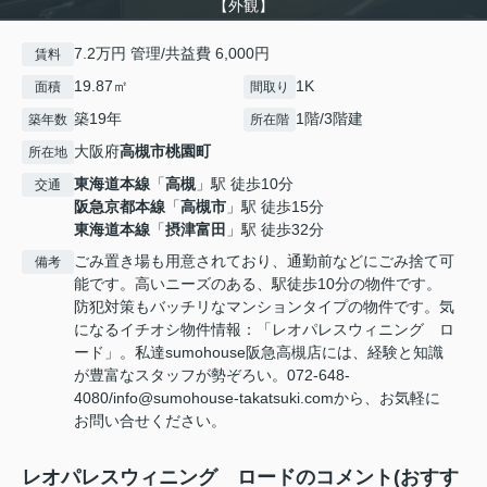
【外観】
7.2万円 管理/共益費 6,000円
賃料
19.87㎡
1K
面積
間取り
築19年
1階/3階建
築年数
所在階
大阪府
高槻市
桃園町
所在地
東海道本線
「
高槻
」駅 徒歩10分
交通
阪急京都本線
「
高槻市
」駅 徒歩15分
東海道本線
「
摂津富田
」駅 徒歩32分
ごみ置き場も用意されており、通勤前などにごみ捨て可
備考
能です。高いニーズのある、駅徒歩10分の物件です。
防犯対策もバッチリなマンションタイプの物件です。気
になるイチオシ物件情報：「レオパレスウィニング ロ
ード」。私達sumohouse阪急高槻店には、経験と知識
が豊富なスタッフが勢ぞろい。072-648-
4080/info@sumohouse-takatsuki.comから、お気軽に
お問い合せください。
レオパレスウィニング ロードのコメント(おすす