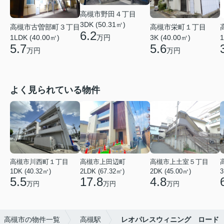
高槻市野田４丁目
3DK (50.31㎡)
高槻市古曽部町３丁目
高槻市栄町１丁目
6.2
万円
1LDK (40.00㎡)
3K (40.00㎡)
1
5.7
5.6
万円
万円
よく見られている物件
高槻市川西町１丁目
高槻市上田辺町
高槻市上土室５丁目
1DK (40.32㎡)
2LDK (67.32㎡)
2DK (45.00㎡)
3
5.5
17.8
4.8
万円
万円
万円
高槻市の物件一覧
高槻駅
レオパレスウィニング ロード