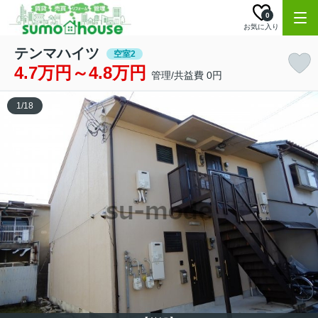
0
お気に入り
テンマハイツ
空室2
4.7万円～4.8万円
管理/共益費 0円
1
/
18