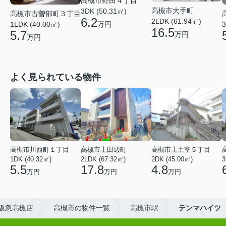
高槻市野田４丁目
高槻市大手町
3DK (50.31㎡)
高槻市古曽部町３丁目
6.2
2LDK (61.94㎡)
万円
1LDK (40.00㎡)
3
16.5
5.7
万円
万円
よく見られている物件
高槻市川西町１丁目
高槻市上田辺町
高槻市上土室５丁目
1DK (40.32㎡)
2LDK (67.32㎡)
2DK (45.00㎡)
3
5.5
17.8
4.8
万円
万円
万円
阪急高槻店
高槻市の物件一覧
高槻市駅
テンマハイツ