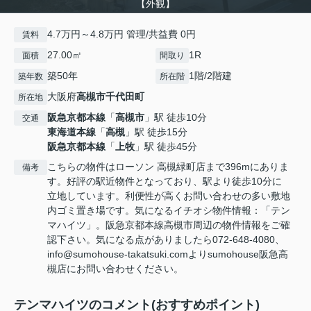
【外観】
4.7万円～4.8万円 管理/共益費 0円
賃料
27.00㎡
1R
面積
間取り
築50年
1階/2階建
築年数
所在階
大阪府
高槻市
千代田町
所在地
阪急京都本線
「
高槻市
」駅 徒歩10分
交通
東海道本線
「
高槻
」駅 徒歩15分
阪急京都本線
「
上牧
」駅 徒歩45分
こちらの物件はローソン 高槻緑町店まで396mにありま
備考
す。好評の駅近物件となっており、駅より徒歩10分に
立地しています。利便性が高くお問い合わせの多い敷地
内ゴミ置き場です。気になるイチオシ物件情報：「テン
マハイツ」。阪急京都本線高槻市周辺の物件情報をご確
認下さい。気になる点がありましたら072-648-4080、
info@sumohouse-takatsuki.comよりsumohouse阪急高
槻店にお問い合わせください。
テンマハイツのコメント(おすすめポイント)