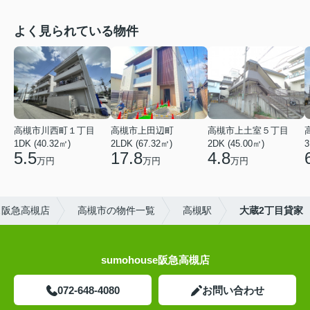
よく見られている物件
高槻市川西町１丁目
高槻市上田辺町
高槻市上土室５丁目
1DK (40.32㎡)
2LDK (67.32㎡)
2DK (45.00㎡)
3
5.5
17.8
4.8
万円
万円
万円
ス阪急高槻店
高槻市の物件一覧
高槻駅
大蔵2丁目貸家
sumohouse阪急高槻店
072-648-4080
お問い合わせ