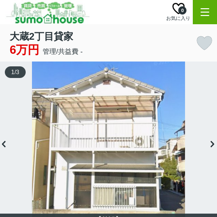
0
お気に入り
大蔵2丁目貸家
6万円
管理/共益費 -
1
/
3