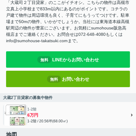
「大蔵司２丁目貸家」のここがイチオシ。こちらの物件は高槻市
立真上小学校まで833m以内にあるのがポイントです。コチラの
戸建て物件は周辺環境も良く、子育てにもうってつけです。駐車
場まで50mの物件、いかがでしょうか。当社には東海道本線高槻
駅周辺の物件が豊富にございます。お気軽にsumohouse阪急高
槻店までご連絡ください。お問合せは072-648-4080もしくは
info@sumohouse-takatsuki.comまで。
LINEからお問い合わせ
無料
お問い合わせ
無料
大蔵2丁目貸家の募集中物件
1-2階
6万円
1-2階 / 20.56坪(68.00㎡)
地図