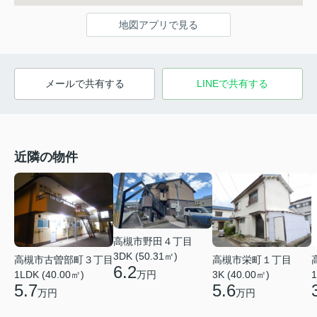
地図アプリで見る
メールで共有する
LINEで共有する
近隣の物件
高槻市野田４丁目
3DK (50.31㎡)
高槻市古曽部町３丁目
高槻市栄町１丁目
6.2
万円
1LDK (40.00㎡)
3K (40.00㎡)
1
5.7
5.6
万円
万円