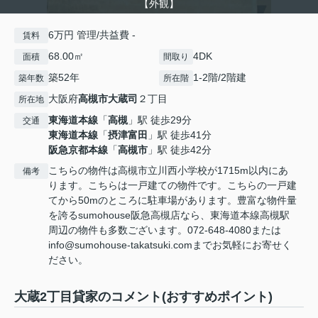
【外観】
6万円 管理/共益費 -
賃料
68.00㎡
4DK
面積
間取り
築52年
1-2階/2階建
築年数
所在階
大阪府
高槻市
大蔵司
２丁目
所在地
東海道本線
「
高槻
」駅 徒歩29分
交通
東海道本線
「
摂津富田
」駅 徒歩41分
阪急京都本線
「
高槻市
」駅 徒歩42分
こちらの物件は高槻市立川西小学校が1715m以内にあ
備考
ります。こちらは一戸建ての物件です。こちらの一戸建
てから50mのところに駐車場があります。豊富な物件量
を誇るsumohouse阪急高槻店なら、東海道本線高槻駅
周辺の物件も多数ございます。072-648-4080または
info@sumohouse-takatsuki.comまでお気軽にお寄せく
ださい。
大蔵2丁目貸家のコメント(おすすめポイント)