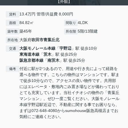
【外観】
13.4万円 管理/共益費 8,000円
賃料
84.82㎡
4LDK
面積
間取り
築45年
5階/13階建
築年数
所在階
大阪府
吹田市
青葉丘北
所在地
大阪モノレール本線
「
宇野辺
」駅 徒歩10分
交通
東海道本線
「
茨木
」駅 徒歩25分
阪急京都本線
「
南茨木
」駅 徒歩25分
付近に駅が2つあるので、用途や行き先によって経路を
備考
選べる物件です。こちらの物件はマンションです。駅ま
で徒歩10分なので、アクセスの良い物件です。共用部
にはエレベータ・敷地内ごみ置き場などが備わっており
とても充実しています。当社イチオシの物件の「青葉丘
マンション」。ぜひ一度ご覧ください。大阪モノレール
本線宇野辺駅近辺で、不動産に関する事でお困りなら、
まずは072-648-4080からsumohouse阪急高槻店までお
気軽にご連絡ください。