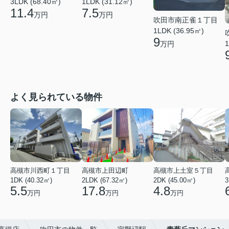
3LDK (68.40㎡)
1LDK (31.12㎡)
11.4
7.5
万円
万円
吹田市南正雀１丁目
1LDK (36.95㎡)
9
1
万円
よく見られている物件
高槻市川西町１丁目
高槻市上田辺町
高槻市上土室５丁目
1DK (40.32㎡)
2LDK (67.32㎡)
2DK (45.00㎡)
3
5.5
17.8
4.8
万円
万円
万円