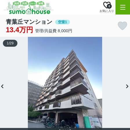
0
お気に入り
青葉丘マンション
空室1
13.4万円
管理/共益費 8,000円
1
/
29