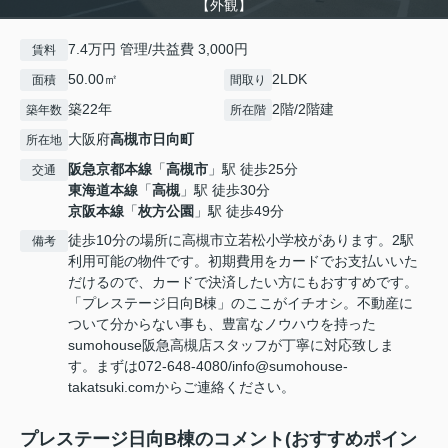
【外観】
7.4万円 管理/共益費 3,000円
賃料
50.00㎡
2LDK
面積
間取り
築22年
2階/2階建
築年数
所在階
大阪府
高槻市
日向町
所在地
阪急京都本線
「
高槻市
」駅 徒歩25分
交通
東海道本線
「
高槻
」駅 徒歩30分
京阪本線
「
枚方公園
」駅 徒歩49分
徒歩10分の場所に高槻市立若松小学校があります。2駅
備考
利用可能の物件です。初期費用をカードでお支払いいた
だけるので、カードで決済したい方にもおすすめです。
「プレステージ日向B棟」のここがイチオシ。不動産に
ついて分からない事も、豊富なノウハウを持った
sumohouse阪急高槻店スタッフが丁寧に対応致しま
す。まずは072-648-4080/info@sumohouse-
takatsuki.comからご連絡ください。
プレステージ日向B棟のコメント(おすすめポイン