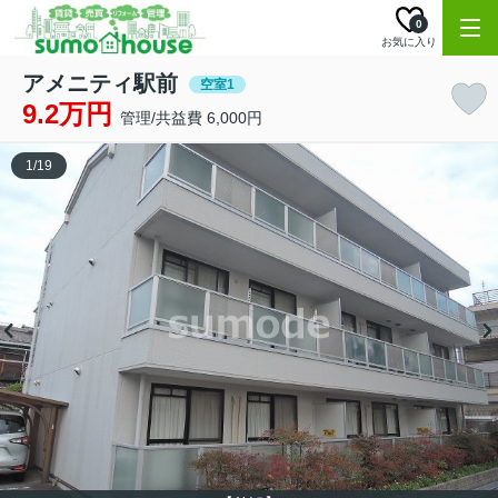
0
お気に入り
アメニティ駅前
空室1
9.2万円
管理/共益費 6,000円
1
/
19