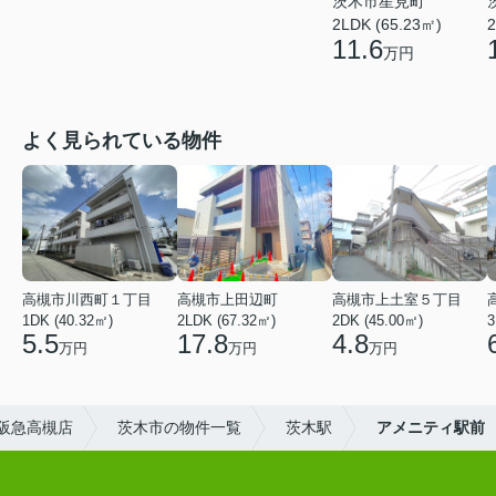
茨木市星見町
2LDK (65.23㎡)
2
11.6
万円
よく見られている物件
高槻市川西町１丁目
高槻市上田辺町
高槻市上土室５丁目
1DK (40.32㎡)
2LDK (67.32㎡)
2DK (45.00㎡)
3
5.5
17.8
4.8
万円
万円
万円
阪急高槻店
茨木市の物件一覧
茨木駅
アメニティ駅前