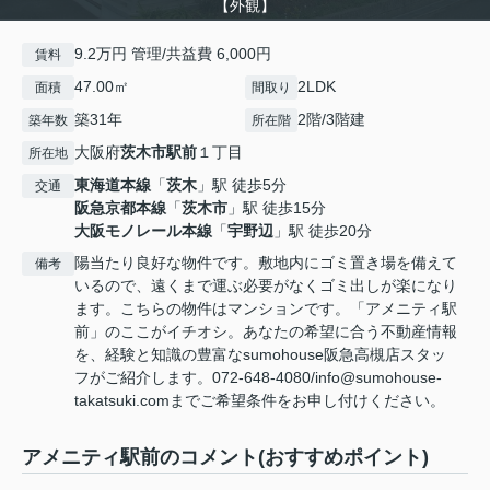
【外観】
9.2万円 管理/共益費 6,000円
賃料
47.00㎡
2LDK
面積
間取り
築31年
2階/3階建
築年数
所在階
大阪府
茨木市
駅前
１丁目
所在地
東海道本線
「
茨木
」駅 徒歩5分
交通
阪急京都本線
「
茨木市
」駅 徒歩15分
大阪モノレール本線
「
宇野辺
」駅 徒歩20分
陽当たり良好な物件です。敷地内にゴミ置き場を備えて
備考
いるので、遠くまで運ぶ必要がなくゴミ出しが楽になり
ます。こちらの物件はマンションです。「アメニティ駅
前」のここがイチオシ。あなたの希望に合う不動産情報
を、経験と知識の豊富なsumohouse阪急高槻店スタッ
フがご紹介します。072-648-4080/info@sumohouse-
takatsuki.comまでご希望条件をお申し付けください。
アメニティ駅前のコメント(おすすめポイント)