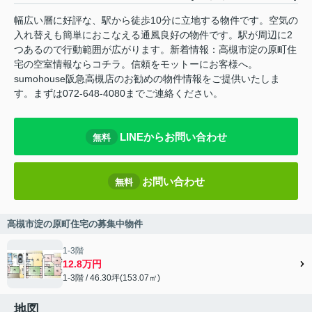
幅広い層に好評な、駅から徒歩10分に立地する物件です。空気の
入れ替えも簡単におこなえる通風良好の物件です。駅が周辺に2
つあるので行動範囲が広がります。新着情報：高槻市淀の原町住
宅の空室情報ならコチラ。信頼をモットーにお客様へ。
sumohouse阪急高槻店のお勧めの物件情報をご提供いたしま
す。まずは072-648-4080までご連絡ください。
LINEからお問い合わせ
無料
お問い合わせ
無料
高槻市淀の原町住宅の募集中物件
1-3階
12.8万円
1-3階 / 46.30坪(153.07㎡)
地図