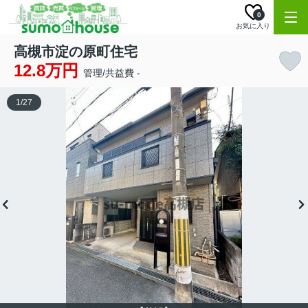
0
お気に入り
高槻市淀の原町住宅
12.8万円
管理/共益費 -
1
/
27