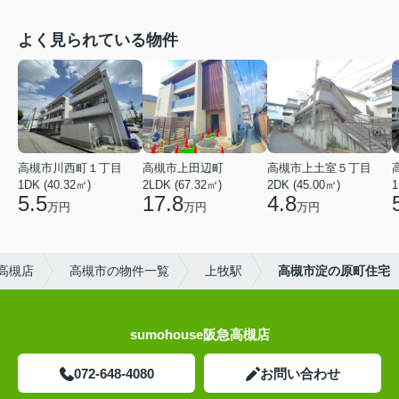
よく見られている物件
高槻市川西町１丁目
高槻市上田辺町
高槻市上土室５丁目
1DK (40.32㎡)
2LDK (67.32㎡)
2DK (45.00㎡)
1
5.5
17.8
4.8
万円
万円
万円
高槻店
高槻市の物件一覧
上牧駅
高槻市淀の原町住宅
sumohouse阪急高槻店
072-648-4080
お問い合わせ