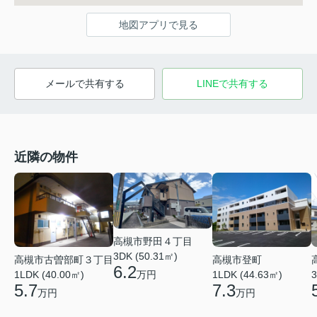
地図アプリで見る
メールで共有する
LINEで共有する
近隣の物件
高槻市野田４丁目
3DK (50.31㎡)
高槻市古曽部町３丁目
高槻市登町
6.2
万円
1LDK (40.00㎡)
1LDK (44.63㎡)
3
5.7
7.3
万円
万円