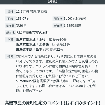
【外観】
12.8万円 管理/共益費 -
賃料
153.07㎡
5LDK＋S(納戸)
面積
間取り
築26年
1-3階/3階建
築年数
所在階
大阪府
高槻市
淀の原町
所在地
阪急京都本線
「
上牧
」駅 徒歩10分
交通
阪急京都本線
「
水無瀬
」駅 徒歩16分
東海道本線
「
島本
」駅 徒歩22分
2駅利用できる場所にあり、行き先に応じて乗車駅の使
備考
い分けができます。空気の入れ替えができる風通しの良
い物件です。コチラの戸建て物件は周辺環境も良く、子
育てにもうってつけです。「高槻市淀の原町住宅」の物
件情報をお探しならお気軽にお問い合わせ下さい。
sumohouse阪急高槻店では高槻市の一戸建てをご紹介
しております。お問い合わせは072-648-4080までお気
軽にお尋ね下さい。
高槻市淀の原町住宅のコメント(おすすめポイント)