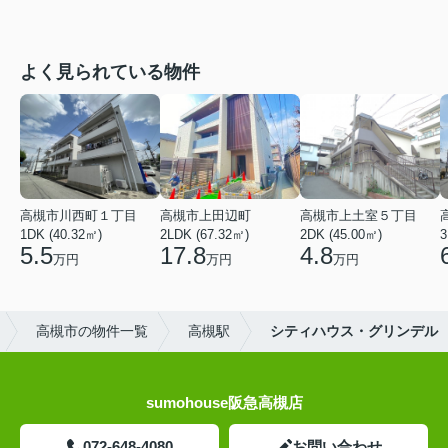
よく見られている物件
高槻市川西町１丁目
高槻市上田辺町
高槻市上土室５丁目
1DK (40.32㎡)
2LDK (67.32㎡)
2DK (45.00㎡)
3
5.5
17.8
4.8
万円
万円
万円
高槻市の物件一覧
高槻駅
シティハウス・グリンデル
sumohouse阪急高槻店
072-648-4080
お問い合わせ