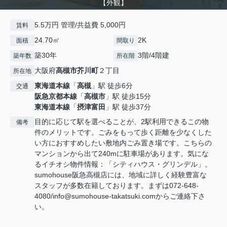
【外観】
5.5万円 管理/共益費 5,000円
賃料
24.70㎡
2K
面積
間取り
築30年
3階/4階建
築年数
所在階
大阪府
高槻市
芥川町
２丁目
所在地
東海道本線
「
高槻
」駅 徒歩6分
交通
阪急京都本線
「
高槻市
」駅 徒歩15分
東海道本線
「
摂津富田
」駅 徒歩37分
目的に応じて駅を選べることが、2駅利用できるこの物
備考
件のメリットです。ごみをもって歩く距離を少なくした
い方におすすめしたい敷地内ごみ置き場です。こちらの
マンションから出て240mに駐車場があります。気にな
るイチオシ物件情報：「シティハウス・グリンデル」。
sumohouse阪急高槻店には、地域に詳しく経験豊富な
スタッフが多数在籍しております。まずは072-648-
4080/info@sumohouse-takatsuki.comからご連絡下さ
い。