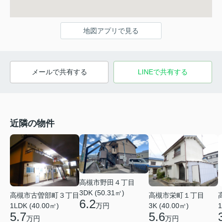
地図アプリで見る
メールで共有する
LINEで共有する
近隣の物件
高槻市野田４丁目
3DK (50.31㎡)
高槻市古曽部町３丁目
高槻市栄町１丁目
6.2
万円
1LDK (40.00㎡)
3K (40.00㎡)
1
5.7
5.6
万円
万円