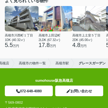
よく見られている物件
高槻市川西町１丁目
高槻市上田辺町
高槻市上土室５丁目
1DK (40.32㎡)
2LDK (67.32㎡)
2DK (45.00㎡)
1
5.5
17.8
4.8
万円
万円
万円
高槻店
高槻市の物件一覧
高槻市駅
グレースガーデン
sumohouse阪急高槻店
072-648-4080
お問い合わせ
〒569-0802