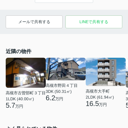
メールで共有する
LINEで共有する
近隣の物件
高槻市野田４丁目
高槻市大手町
3DK (50.31㎡)
高槻市古曽部町３丁目
6.2
2LDK (61.94㎡)
万円
1LDK (40.00㎡)
3
16.5
5.7
万円
万円