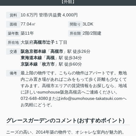
【外観】
10.6万円 管理/共益費 4,000円
賃料
77.04㎡
3LDK
面積
間取り
築11年
2階/2階建
築年数
所在階
大阪府
高槻市
辻子
１丁目
所在地
阪急京都本線
「
高槻市
」駅 徒歩26分
交通
東海道本線
「
高槻
」駅 徒歩34分
京阪本線
「
枚方市
」駅 徒歩60分
最上階の物件です。こちらの物件はアパートです。敷地
備考
内ごみ置き場があればごみをもって歩く距離も少なくて
すみます。高槻市エリアの賃貸情報をお探しなら、地域
に詳しいsumohouse阪急高槻店へご連絡ください。
072-648-4080またはinfo@sumohouse-takatsuki.comへ
お気軽にどうぞ。
グレースガーデンのコメント(おすすめポイント)
ニーズの高い、2014年築の物件で、オシャレな室内が魅力的。