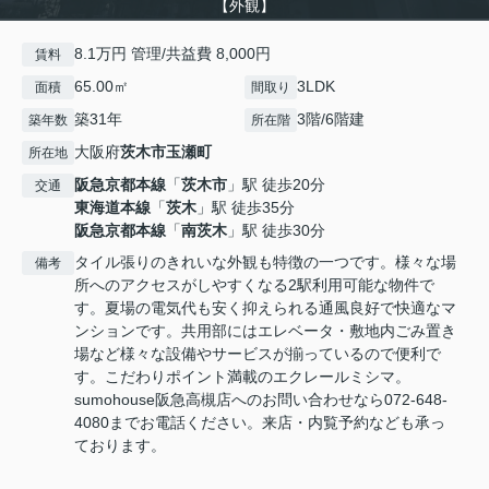
【外観】
8.1万円 管理/共益費 8,000円
賃料
65.00㎡
3LDK
面積
間取り
築31年
3階/6階建
築年数
所在階
大阪府
茨木市
玉瀬町
所在地
阪急京都本線
「
茨木市
」駅 徒歩20分
交通
東海道本線
「
茨木
」駅 徒歩35分
阪急京都本線
「
南茨木
」駅 徒歩30分
タイル張りのきれいな外観も特徴の一つです。様々な場
備考
所へのアクセスがしやすくなる2駅利用可能な物件で
す。夏場の電気代も安く抑えられる通風良好で快適なマ
ンションです。共用部にはエレベータ・敷地内ごみ置き
場など様々な設備やサービスが揃っているので便利で
す。こだわりポイント満載のエクレールミシマ。
sumohouse阪急高槻店へのお問い合わせなら072-648-
4080までお電話ください。来店・内覧予約なども承っ
ております。