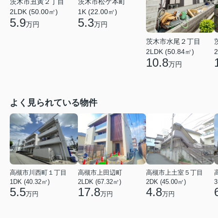
茨木市丑寅２丁目
茨木市松ケ本町
2LDK (50.00㎡)
1K (22.00㎡)
5.9
5.3
万円
万円
茨木市水尾２丁目
2LDK (50.84㎡)
2
10.8
万円
よく見られている物件
高槻市川西町１丁目
高槻市上田辺町
高槻市上土室５丁目
1DK (40.32㎡)
2LDK (67.32㎡)
2DK (45.00㎡)
3
5.5
17.8
4.8
万円
万円
万円