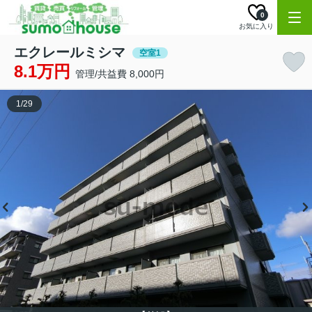
0
お気に入り
エクレールミシマ
空室1
8.1万円
管理/共益費 8,000円
1
/
29