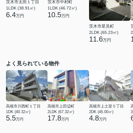
茨木市太田１丁目
茨木市中村町
1LDK (38.91㎡)
1LDK (46.72㎡)
6.4
10.5
万円
万円
茨木市星見町
2LDK (65.23㎡)
2
11.6
万円
よく見られている物件
高槻市川西町１丁目
高槻市上田辺町
高槻市上土室５丁目
1DK (40.32㎡)
2LDK (67.32㎡)
2DK (45.00㎡)
3
5.5
17.8
4.8
万円
万円
万円