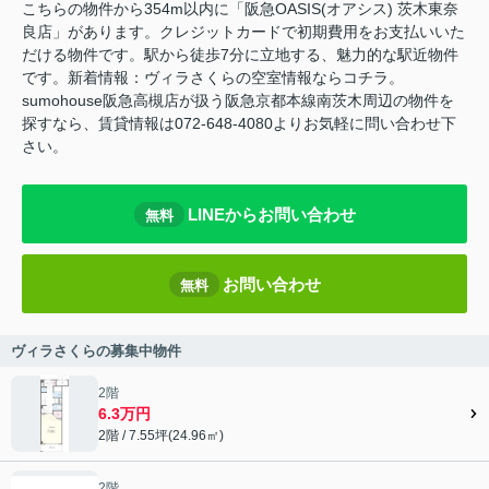
こちらの物件から354m以内に「阪急OASIS(オアシス) 茨木東奈
良店」があります。クレジットカードで初期費用をお支払いいた
だける物件です。駅から徒歩7分に立地する、魅力的な駅近物件
です。新着情報：ヴィラさくらの空室情報ならコチラ。
sumohouse阪急高槻店が扱う阪急京都本線南茨木周辺の物件を
探すなら、賃貸情報は072-648-4080よりお気軽に問い合わせ下
さい。
LINEからお問い合わせ
無料
お問い合わせ
無料
ヴィラさくらの募集中物件
2階
6.3万円
2階 / 7.55坪(24.96㎡)
2階