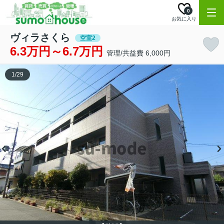
0
お気に入り
ヴィラさくら
空室2
6.3万円～6.7万円
管理/共益費 6,000円
1
/
29