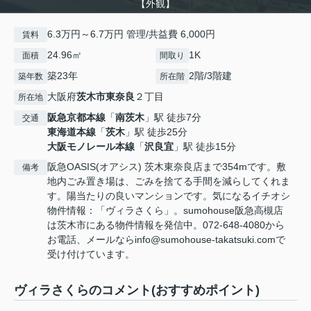
【外観】
6.3万円～6.7万円 管理/共益費 6,000円
賃料
24.96㎡
1K
面積
間取り
築23年
2階/3階建
築年数
所在階
大阪府
茨木市
東奈良
２丁目
所在地
阪急京都本線
「
南茨木
」駅 徒歩7分
交通
東海道本線
「
茨木
」駅 徒歩25分
大阪モノレール本線
「
沢良宜
」駅 徒歩15分
阪急OASIS(オアシス) 茨木東奈良店まで354mです。敷
備考
地内ごみ置き場は、ごみを捨てる手間を減らしてくれま
す。陽当たりの良いマンションです。気になるイチオシ
物件情報：「ヴィラさくら」。sumohouse阪急高槻店
は茨木市にある物件情報を発信中。072-648-4080から
お電話、メールならinfo@sumohouse-takatsuki.comで
受け付けています。
ヴィラさくらのコメント(おすすめポイント)