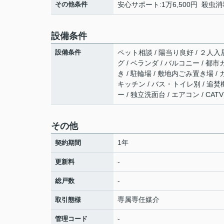
その他条件
安心サポート:1万6,500円 殺虫消毒
設備条件
設備条件
ペット相談 / 陽当り良好 / ２人入
グ / ベランダ / バルコニー / 都市
き / 駐輪場 / 敷地内ごみ置き場 
キッチン / バス・トイレ別 / 追焚機
ー / 独立洗面台 / エアコン / 
その他
1年
契約期間
-
更新料
-
総戸数
専属専任媒介
取引態様
-
管理コード