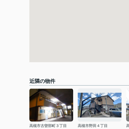
近隣の物件
高槻市古曽部町３丁目
高槻市野田４丁目