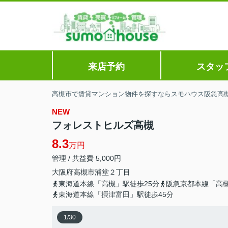
来店予約
スタッ
高槻市で賃貸マンション物件を探すならスモハウス阪急高
NEW
フォレストヒルズ高槻
8.3
万円
管理 / 共益費 5,000円
大阪府
高槻市
浦堂
２丁目
東海道本線「高槻」駅徒歩25分
阪急京都本線「高槻
東海道本線「摂津富田」駅徒歩45分
1
/
30