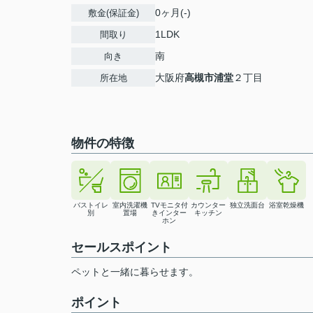
0ヶ月(-)
敷金(保証金)
1LDK
間取り
南
向き
大阪府
高槻市
浦堂
２丁目
所在地
物件の特徴
バストイレ
室内洗濯機
TVモニタ付
カウンター
独立洗面台
浴室乾燥機
別
置場
きインター
キッチン
ホン
セールスポイント
ペットと一緒に暮らせます。
ポイント