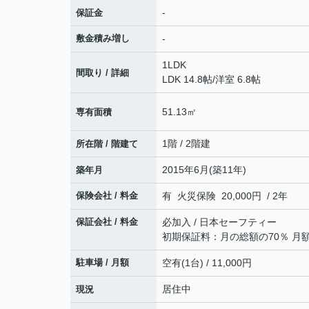
-
保証金
敷金積み増し
-
1LDK
間取り / 詳細
LDK 14.8帖
/
洋室 6.8帖
51.13㎡
専有面積
1階 / 2階建
所在階 / 階建て
2015年6月(築11年)
築年月
保険会社 / 料金
有 火災保険 20,000円 / 2年
保証会社 / 料金
必加入 / 日本セーフティー
初期保証料：月の総額の70％ 月額
駐車場 / 月額
空有(1台) / 11,000円
居住中
現況