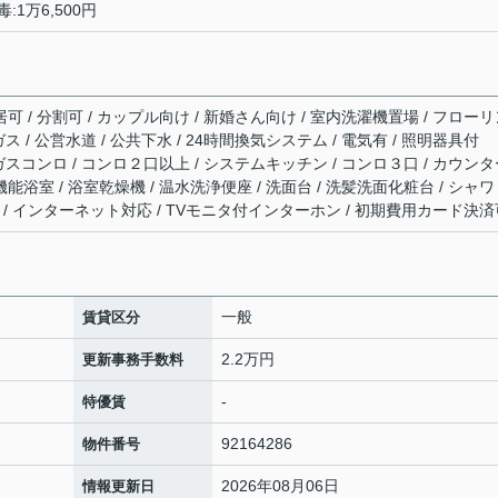
:1万6,500円
居可 / 分割可 / カップル向け / 新婚さん向け / 室内洗濯機置場 / フロー
ガス / 公営水道 / 公共下水 / 24時間換気システム / 電気有 / 照明器具付
/ ガスコンロ / コンロ２口以上 / システムキッチン / コンロ３口 / カウン
能浴室 / 浴室乾燥機 / 温水洗浄便座 / 洗面台 / 洗髪洗面化粧台 / シャワ
CATV / インターネット対応 / TVモニタ付インターホン / 初期費用カード決
一般
賃貸区分
2.2万円
更新事務手数料
-
特優賃
92164286
物件番号
2026年08月06日
情報更新日