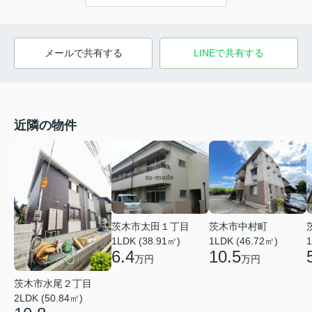
メールで共有する
LINEで共有する
近隣の物件
茨木市太田１丁目
茨木市中村町
1LDK (38.91㎡)
1
1LDK (46.72㎡)
6.4
10.5
万円
万円
茨木市水尾２丁目
2LDK (50.84㎡)