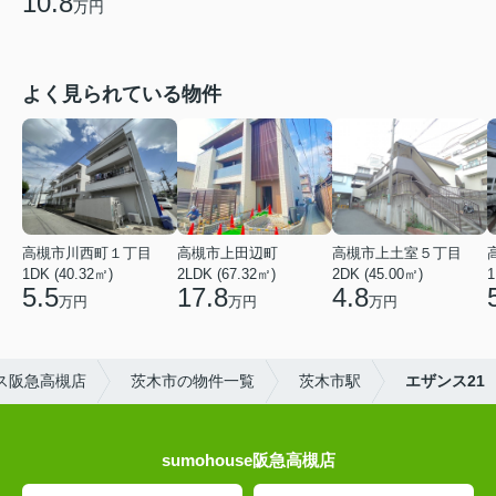
10.8
万円
よく見られている物件
高槻市川西町１丁目
高槻市上田辺町
高槻市上土室５丁目
1DK (40.32㎡)
2LDK (67.32㎡)
2DK (45.00㎡)
1
5.5
17.8
4.8
万円
万円
万円
ス阪急高槻店
茨木市の物件一覧
茨木市駅
エザンス21
sumohouse阪急高槻店