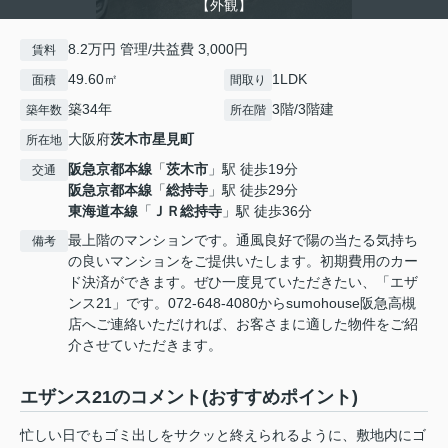
【外観】
8.2万円 管理/共益費 3,000円
賃料
49.60㎡
1LDK
面積
間取り
築34年
3階/3階建
築年数
所在階
大阪府
茨木市
星見町
所在地
阪急京都本線
「
茨木市
」駅 徒歩19分
交通
阪急京都本線
「
総持寺
」駅 徒歩29分
東海道本線
「
ＪＲ総持寺
」駅 徒歩36分
最上階のマンションです。通風良好で陽の当たる気持ち
備考
の良いマンションをご提供いたします。初期費用のカー
ド決済ができます。ぜひ一度見ていただきたい、「エザ
ンス21」です。072-648-4080からsumohouse阪急高槻
店へご連絡いただければ、お客さまに適した物件をご紹
介させていただきます。
エザンス21のコメント(おすすめポイント)
忙しい日でもゴミ出しをサクッと終えられるように、敷地内にゴ