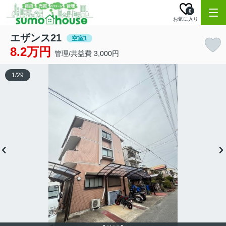
0
お気に入り
エザンス21
空室1
8.2万円
管理/共益費 3,000円
1
/
29