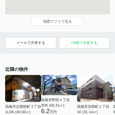
地図アプリで見る
メールで共有する
LINEで共有する
近隣の物件
高槻市野田４丁目
3DK (50.31㎡)
高槻市古曽部町３丁目
高槻市宮田町１丁目
6.2
万円
1LDK (40.00㎡)
1K (31.14㎡)
3