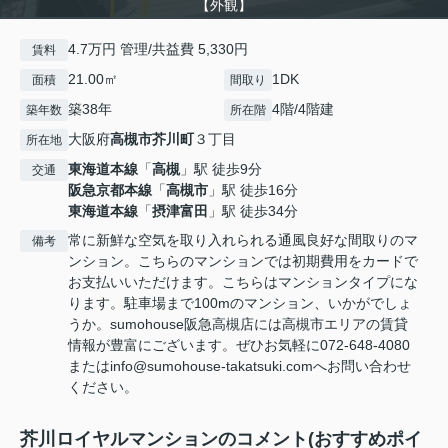
【外観】
4.7万円 管理/共益費 5,330円
賃料
21.00㎡
1DK
面積
間取り
築38年
4階/4階建
築年数
所在階
大阪府
高槻市
芥川町
３丁目
所在地
東海道本線
「
高槻
」駅 徒歩9分
交通
阪急京都本線
「
高槻市
」駅 徒歩16分
東海道本線
「
摂津富田
」駅 徒歩34分
常に新鮮な空気を取り入れられる通風良好な間取りのマ
備考
ンション。こちらのマンションでは初期費用をカードで
お支払いいただけます。こちらはマンションタイプにな
ります。駐車場まで100mのマンション、いかがでしょ
うか。sumohouse阪急高槻店には高槻市エリアの賃貸
情報が豊富にございます。ぜひお気軽に072-648-4080
またはinfo@sumohouse-takatsuki.comへお問い合わせ
ください。
芥川ロイヤルマンションのコメント(おすすめポイ