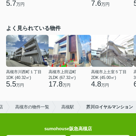
5.7
7.6
万円
万円
よく見られている物件
高槻市川西町１丁目
高槻市上田辺町
高槻市上土室５丁目
1DK (40.32㎡)
2LDK (67.32㎡)
2DK (45.00㎡)
3
5.5
17.8
4.8
万円
万円
万円
店
高槻市の物件一覧
高槻駅
芥川ロイヤルマンション
sumohouse阪急高槻店