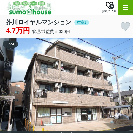
0
お気に入り
芥川ロイヤルマンション
空室1
4.7万円
管理/共益費 5,330円
1
/
29