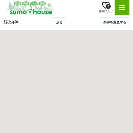
0
お気に入り
該当
4
件
戻る
条件を変更する