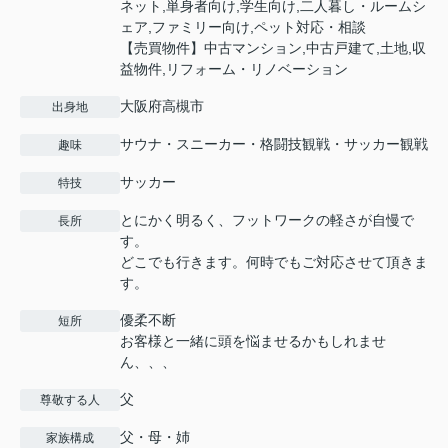
ネット,単身者向け,学生向け,二人暮し・ルームシ
ェア,ファミリー向け,ペット対応・相談
【売買物件】中古マンション,中古戸建て,土地,収
益物件,リフォーム・リノベーション
大阪府高槻市
出身地
サウナ・スニーカー・格闘技観戦・サッカー観戦
趣味
サッカー
特技
とにかく明るく、フットワークの軽さが自慢で
長所
す。
どこでも行きます。何時でもご対応させて頂きま
す。
優柔不断
短所
お客様と一緒に頭を悩ませるかもしれませ
ん、、、
父
尊敬する人
父・母・姉
家族構成