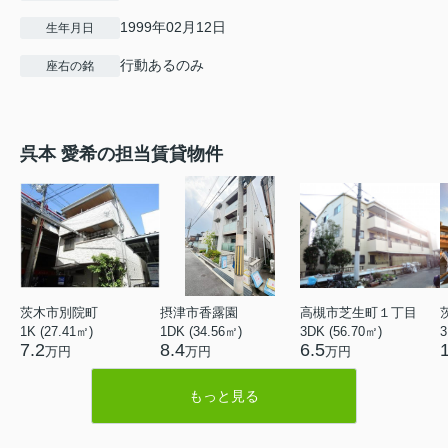
1999年02月12日
生年月日
行動あるのみ
座右の銘
呉本 愛希の担当賃貸物件
茨木市別院町
摂津市香露園
高槻市芝生町１丁目
1K (27.41㎡)
1DK (34.56㎡)
3DK (56.70㎡)
3
7.2
8.4
6.5
万円
万円
万円
もっと見る