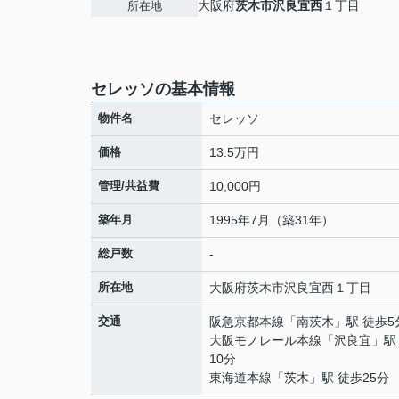
大阪府
茨木市
沢良宜西
１丁目
所在地
セレッソの基本情報
物件名
セレッソ
価格
13.5万円
管理/共益費
10,000円
築年月
1995年7月（築31年）
総戸数
-
所在地
大阪府
茨木市
沢良宜西
１丁目
交通
阪急京都本線
「
南茨木
」駅 徒歩5
大阪モノレール本線
「
沢良宜
」駅
10分
東海道本線
「
茨木
」駅 徒歩25分