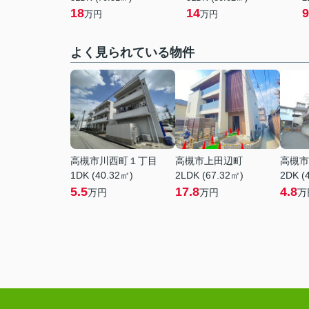
18
14
9
万円
万円
よく見られている物件
高槻市川西町１丁目
高槻市上田辺町
高槻市
1DK (40.32㎡)
2LDK (67.32㎡)
2DK (
5.5
17.8
4.8
万円
万円
万