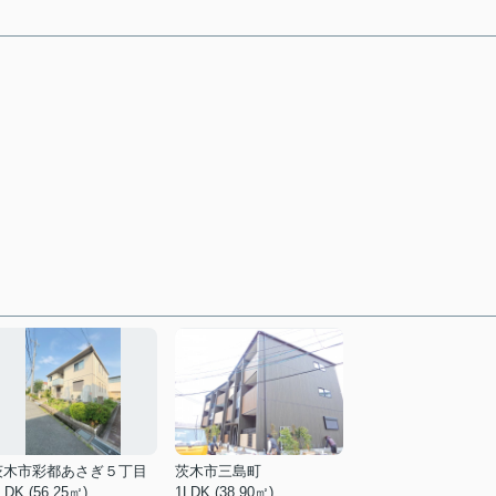
茨木市彩都あさぎ５丁目
茨木市三島町
LDK (56.25㎡)
1LDK (38.90㎡)