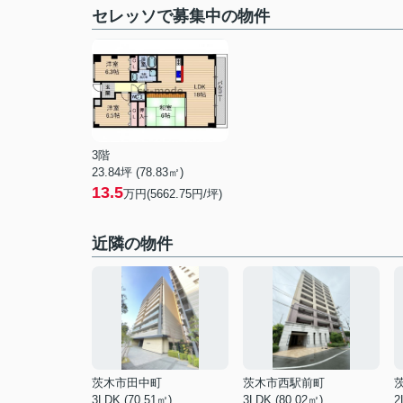
セレッソで募集中の物件
3階
23.84坪 (78.83㎡)
13.5
万円(5662.75円/坪)
近隣の物件
茨木市田中町
茨木市西駅前町
3LDK (70.51㎡)
3LDK (80.02㎡)
2