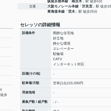
阪急京都本線
「
南茨木
」駅 徒歩5分
大阪モノレール本線
「
沢良宜
」駅 徒歩1
交通
東海道本線
「
茨木
」駅 徒歩25分
セレッソの詳細情報
設備条件
閑静な住宅地
好立地
静かな環境
エレベーター
駐輪場
CATV
インターネット対応
設備(その他)
-
駐車場/月額
空有(1台)/15,000円
分
用途地域
-
 徒歩
募集戸数 / 総戸数
- / -