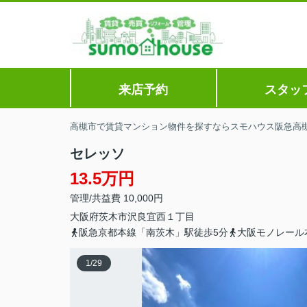
来店予約
スタッ
高槻市で賃貸マンション物件を探すならスモハウス阪急高
セレッソ
13.5万円
管理/共益費 10,000円
大阪府
茨木市
沢良宜西
１丁目
阪急京都本線「南茨木」駅徒歩5分
大阪モノレール
1
/
29