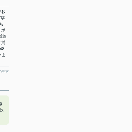
でお
て駅
ち
りポ
阪急
ご質
8-
omま
の見方
き
数