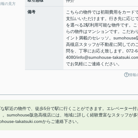
取引態様
仲介
情報の見方
備考
こちらの物件では初期費用をカード
支払いいただけます。行き先に応じ
を選べる2駅利用可能な物件です。こ
らの物件はマンションです。こだわ
イント満載のセレッソ。sumohouse
高槻店スタッフが不動産に関しての
問を、丁寧にお応え致します。072-64
4080/info@sumohouse-takatsuki.c
でお気軽にご連絡ください。
情報
ズな駅近の物件で、徒歩5分で駅に行くことができます。エレベーター付
。sumohouse阪急高槻店には、地域に詳しく経験豊富なスタッフが多
house-takatsuki.comからご連絡下さい。