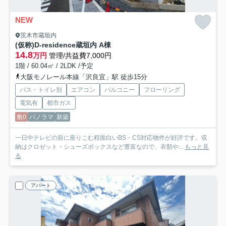
NEW
茨木市蔵垣内
(仮称)D-residence蔵垣内 A棟
14.8
万円
管理/共益費7,000円
1階 / 60.04㎡ / 2LDK /予定
大阪モノレール本線「沢良宜」駅 徒歩15分
バス・トイレ別
エアコン
バルコニー
フローリング
電気有
都市ガス
敷0
パノラマ
新築
一日中テレビの前に座りこむ程面白いBS・CS対応物件が好評です。収
納はクロゼット・シューズボックスなど豊富なので、衣類や...
もっと見
る
アパート