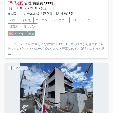
15.3
万円
管理/共益費7,000円
3階 / 60.04㎡ / 2LDK /予定
大阪モノレール本線「沢良宜」駅 徒歩15分
バス・トイレ別
エアコン
バルコニー
フローリング
電気有
都市ガス
敷0
パノラマ
新築
一日中テレビの前に座りこむ程面白いBS・CS対応物件が好評です。収
納はクロゼット・シューズボックスなど豊富なので、衣類や...
もっと見
る
アパート