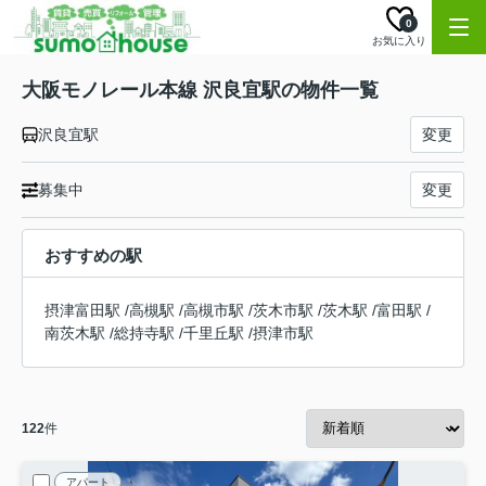
0
お気に入り
大阪モノレール本線 沢良宜駅の物件一覧
沢良宜駅
変更
募集中
変更
おすすめの駅
摂津富田駅
/
高槻駅
/
高槻市駅
/
茨木市駅
/
茨木駅
/
富田駅
/
南茨木駅
/
総持寺駅
/
千里丘駅
/
摂津市駅
122
件
アパート