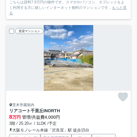
こちらは賃料7.9万円の物件です。スマホやパソコン、タブレットをよ
く利用する方に嬉しいインターネット無料のマンションです...
もっと見
る
賃貸マンション
茨木市蔵垣内
リアコート千里丘INORTH
8
万円
管理/共益費4,000円
3階 / 25.20㎡ / 1LDK /予定
大阪モノレール本線「沢良宜」駅 徒歩15分