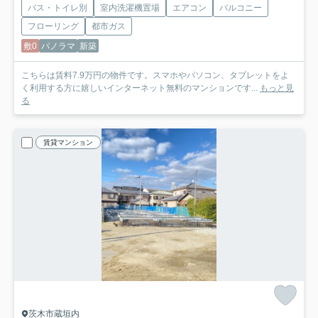
バス・トイレ別
室内洗濯機置場
エアコン
バルコニー
フローリング
都市ガス
敷0
パノラマ
新築
こちらは賃料7.9万円の物件です。スマホやパソコン、タブレットをよ
く利用する方に嬉しいインターネット無料のマンションです...
もっと見
る
賃貸マンション
茨木市蔵垣内