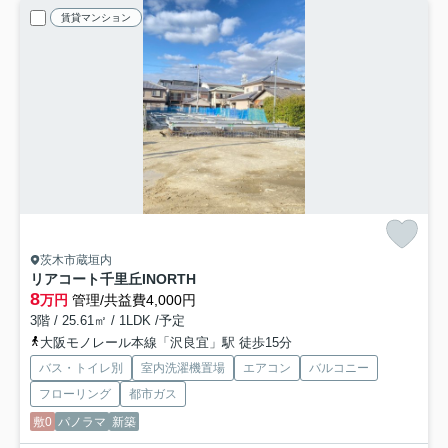
賃貸マンション
茨木市蔵垣内
リアコート千里丘INORTH
8
万円
管理/共益費4,000円
3階 / 25.61㎡ / 1LDK /予定
大阪モノレール本線「沢良宜」駅 徒歩15分
バス・トイレ別
室内洗濯機置場
エアコン
バルコニー
フローリング
都市ガス
敷0
パノラマ
新築