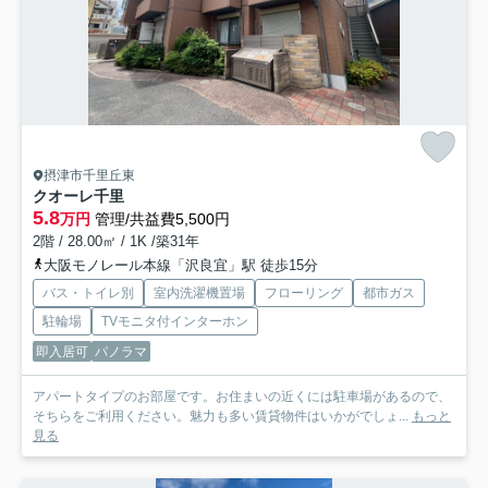
摂津市千里丘東
クオーレ千里
5.8
万円
管理/共益費5,500円
2階 / 28.00㎡ / 1K /築31年
大阪モノレール本線「沢良宜」駅 徒歩15分
バス・トイレ別
室内洗濯機置場
フローリング
都市ガス
駐輪場
TVモニタ付インターホン
即入居可
パノラマ
アパートタイプのお部屋です。お住まいの近くには駐車場があるので、
そちらをご利用ください。魅力も多い賃貸物件はいかがでしょ...
もっと
見る