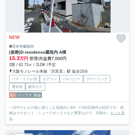
NEW
茨木市蔵垣内
(仮称)D-residence蔵垣内 A棟
15.3
万円
管理/共益費7,000円
2階 / 62.73㎡ / 2LDK /予定
大阪モノレール本線「沢良宜」駅 徒歩15分
バス・トイレ別
エアコン
バルコニー
フローリング
電気有
都市ガス
敷0
パノラマ
新築
一日中テレビの前に座りこむ程面白いBS・CS対応物件が好評です。収
納はクロゼット・シューズボックスなど豊富なので、衣類や...
もっと見
る