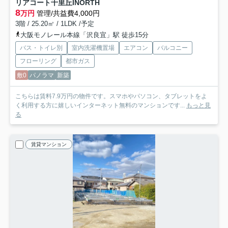
リアコート千里丘INORTH
8
万円
管理/共益費4,000円
3階 / 25.20㎡ / 1LDK /予定
大阪モノレール本線「沢良宜」駅 徒歩15分
バス・トイレ別
室内洗濯機置場
エアコン
バルコニー
フローリング
都市ガス
敷0
パノラマ
新築
こちらは賃料7.9万円の物件です。スマホやパソコン、タブレットをよ
く利用する方に嬉しいインターネット無料のマンションです...
もっと見
る
賃貸マンション