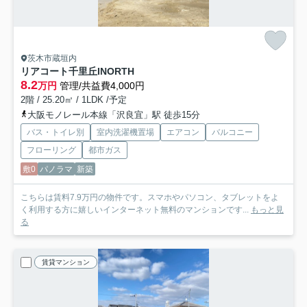
茨木市蔵垣内
リアコート千里丘INORTH
8.2
万円
管理/共益費4,000円
2階 / 25.20㎡ / 1LDK /予定
大阪モノレール本線「沢良宜」駅 徒歩15分
バス・トイレ別
室内洗濯機置場
エアコン
バルコニー
フローリング
都市ガス
敷0
パノラマ
新築
こちらは賃料7.9万円の物件です。スマホやパソコン、タブレットをよ
く利用する方に嬉しいインターネット無料のマンションです...
もっと見
る
賃貸マンション