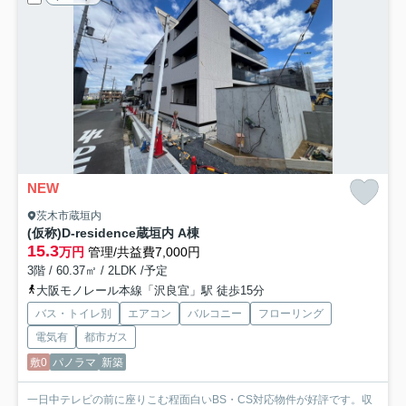
NEW
茨木市蔵垣内
(仮称)D-residence蔵垣内 A棟
15.3
万円
管理/共益費7,000円
3階 / 60.37㎡ / 2LDK /予定
大阪モノレール本線「沢良宜」駅 徒歩15分
バス・トイレ別
エアコン
バルコニー
フローリング
電気有
都市ガス
敷0
パノラマ
新築
一日中テレビの前に座りこむ程面白いBS・CS対応物件が好評です。収