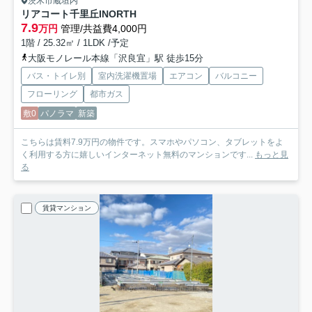
茨木市蔵垣内
リアコート千里丘INORTH
7.9
万円
管理/共益費4,000円
1階 / 25.32㎡ / 1LDK /予定
大阪モノレール本線「沢良宜」駅 徒歩15分
バス・トイレ別
室内洗濯機置場
エアコン
バルコニー
フローリング
都市ガス
敷0
パノラマ
新築
こちらは賃料7.9万円の物件です。スマホやパソコン、タブレットをよ
く利用する方に嬉しいインターネット無料のマンションです...
もっと見
る
賃貸マンション