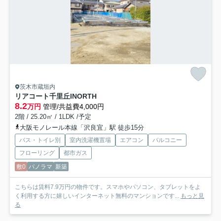
茨木市蔵垣内
リアコート千里丘INORTH
8.2
万円
管理/共益費4,000円
2階 / 25.20㎡ / 1LDK /予定
大阪モノレール本線「沢良宜」駅 徒歩15分
バス・トイレ別
室内洗濯機置場
エアコン
バルコニー
フローリング
都市ガス
敷0
パノラマ
新築
こちらは賃料7.9万円の物件です。スマホやパソコン、タブレットをよ
く利用する方に嬉しいインターネット無料のマンションです...
もっと見
る