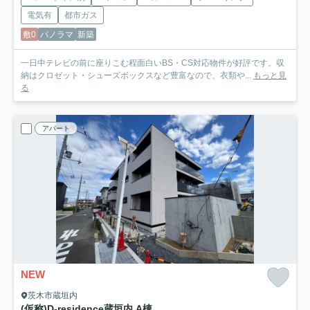
電気有
都市ガス
敷0
パノラマ
新築
一日中テレビの前に座りこむ程面白いBS・CS対応物件が好評です。収
納はクロゼット・シューズボックスなど豊富なので、衣類や...
もっと見
る
アパート
NEW
茨木市蔵垣内
(仮称)D-residence蔵垣内 A棟