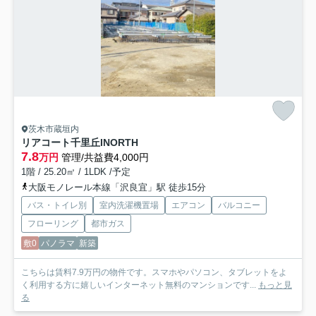
茨木市蔵垣内
リアコート千里丘INORTH
7.8
万円
管理/共益費4,000円
1階 / 25.20㎡ / 1LDK /予定
大阪モノレール本線「沢良宜」駅 徒歩15分
バス・トイレ別
室内洗濯機置場
エアコン
バルコニー
フローリング
都市ガス
敷0
パノラマ
新築
こちらは賃料7.9万円の物件です。スマホやパソコン、タブレットをよ
く利用する方に嬉しいインターネット無料のマンションです...
もっと見
る