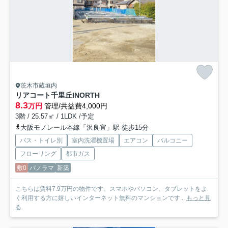
茨木市蔵垣内
リアコート千里丘INORTH
8.3
万円
管理/共益費4,000円
3階 / 25.57㎡ / 1LDK /予定
大阪モノレール本線「沢良宜」駅 徒歩15分
バス・トイレ別
室内洗濯機置場
エアコン
バルコニー
フローリング
都市ガス
敷0
パノラマ
新築
こちらは賃料7.9万円の物件です。スマホやパソコン、タブレットをよ
く利用する方に嬉しいインターネット無料のマンションです...
もっと見
る