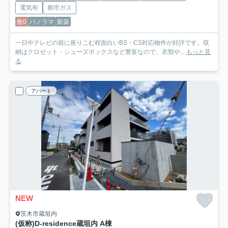
電気有
都市ガス
敷0
パノラマ
新築
一日中テレビの前に座りこむ程面白いBS・CS対応物件が好評です。収
納はクロゼット・シューズボックスなど豊富なので、衣類や...
もっと見
る
アパート
NEW
茨木市蔵垣内
(仮称)D-residence蔵垣内 A棟