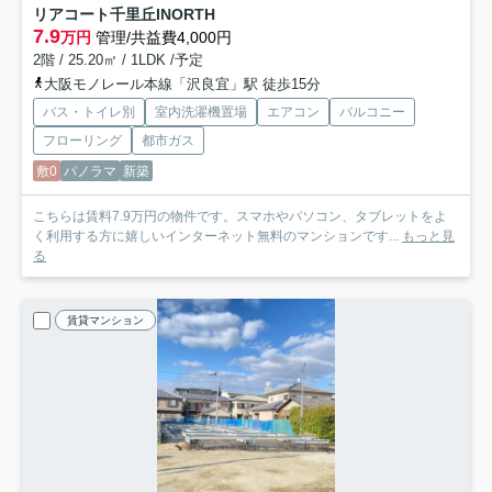
リアコート千里丘INORTH
7.9
万円
管理/共益費4,000円
2階 / 25.20㎡ / 1LDK /予定
大阪モノレール本線「沢良宜」駅 徒歩15分
バス・トイレ別
室内洗濯機置場
エアコン
バルコニー
フローリング
都市ガス
敷0
パノラマ
新築
こちらは賃料7.9万円の物件です。スマホやパソコン、タブレットをよ
く利用する方に嬉しいインターネット無料のマンションです...
もっと見
る
賃貸マンション