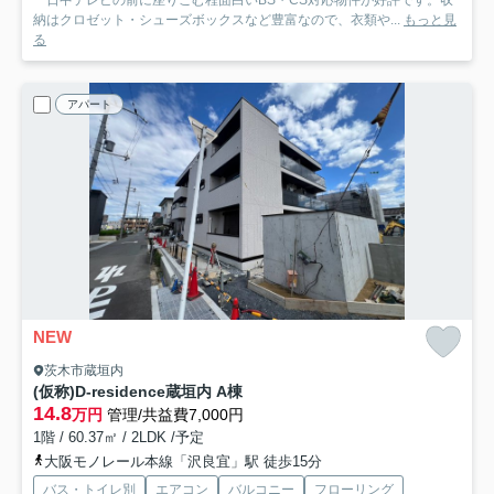
一日中テレビの前に座りこむ程面白いBS・CS対応物件が好評です。収
納はクロゼット・シューズボックスなど豊富なので、衣類や...
もっと見
る
アパート
NEW
茨木市蔵垣内
(仮称)D-residence蔵垣内 A棟
14.8
万円
管理/共益費7,000円
1階 / 60.37㎡ / 2LDK /予定
大阪モノレール本線「沢良宜」駅 徒歩15分
バス・トイレ別
エアコン
バルコニー
フローリング