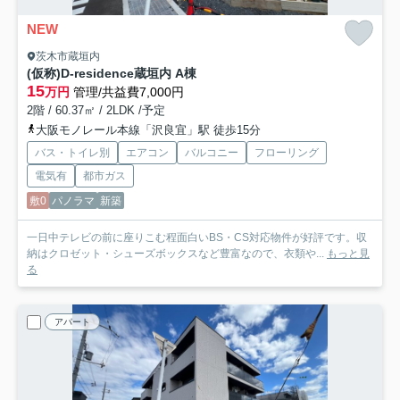
NEW
茨木市蔵垣内
(仮称)D-residence蔵垣内 A棟
15
万円
管理/共益費7,000円
2階 / 60.37㎡ / 2LDK /予定
大阪モノレール本線「沢良宜」駅 徒歩15分
バス・トイレ別
エアコン
バルコニー
フローリング
電気有
都市ガス
敷0
パノラマ
新築
一日中テレビの前に座りこむ程面白いBS・CS対応物件が好評です。収
納はクロゼット・シューズボックスなど豊富なので、衣類や...
もっと見
る
アパート