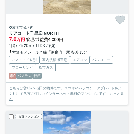
茨木市蔵垣内
リアコート千里丘INORTH
7.8
万円
管理/共益費4,000円
1階 / 25.20㎡ / 1LDK /予定
大阪モノレール本線「沢良宜」駅 徒歩15分
バス・トイレ別
室内洗濯機置場
エアコン
バルコニー
フローリング
都市ガス
敷0
パノラマ
新築
こちらは賃料7.9万円の物件です。スマホやパソコン、タブレットをよ
く利用する方に嬉しいインターネット無料のマンションです...
もっと見
る
賃貸マンション