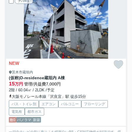
アパート
NEW
茨木市蔵垣内
(仮称)D-residence蔵垣内 A棟
15
万円
管理/共益費7,000円
2階 / 60.04㎡ / 2LDK /予定
大阪モノレール本線「沢良宜」駅 徒歩15分
バス・トイレ別
エアコン
バルコニー
フローリング
電気有
都市ガス
敷0
パノラマ
新築