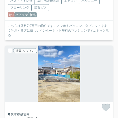
バス・トイレ別
室内洗濯機置場
エアコン
バルコニー
フローリング
都市ガス
敷0
パノラマ
新築
こちらは賃料7.9万円の物件です。スマホやパソコン、タブレットをよ
く利用する方に嬉しいインターネット無料のマンションです...
もっと見
る
賃貸マンション
茨木市蔵垣内