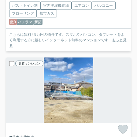
バス・トイレ別
室内洗濯機置場
エアコン
バルコニー
フローリング
都市ガス
敷0
パノラマ
新築
こちらは賃料7.9万円の物件です。スマホやパソコン、タブレットをよ
く利用する方に嬉しいインターネット無料のマンションです...
もっと見
る
賃貸マンション