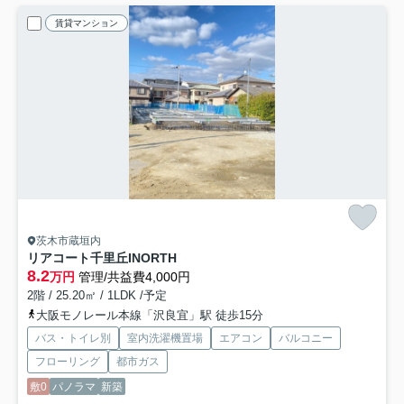
賃貸マンション
茨木市蔵垣内
リアコート千里丘INORTH
8.2
万円
管理/共益費4,000円
2階 / 25.20㎡ / 1LDK /予定
大阪モノレール本線「沢良宜」駅 徒歩15分
バス・トイレ別
室内洗濯機置場
エアコン
バルコニー
フローリング
都市ガス
敷0
パノラマ
新築