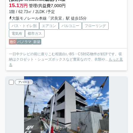
15.1
万円
管理/共益費7,000円
1階 / 62.73㎡ / 2LDK /予定
大阪モノレール本線「沢良宜」駅 徒歩15分
バス・トイレ別
エアコン
バルコニー
フローリング
電気有
都市ガス
敷0
パノラマ
新築
一日中テレビの前に座りこむ程面白いBS・CS対応物件が好評です。収
納はクロゼット・シューズボックスなど豊富なので、衣類や...
もっと見
る
アパート