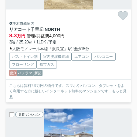
茨木市蔵垣内
リアコート千里丘INORTH
8.3
万円
管理/共益費4,000円
3階 / 25.20㎡ / 1LDK /予定
大阪モノレール本線「沢良宜」駅 徒歩15分
バス・トイレ別
室内洗濯機置場
エアコン
バルコニー
フローリング
都市ガス
敷0
パノラマ
新築
こちらは賃料7.9万円の物件です。スマホやパソコン、タブレットをよ
く利用する方に嬉しいインターネット無料のマンションです...
もっと見
る
賃貸マンション