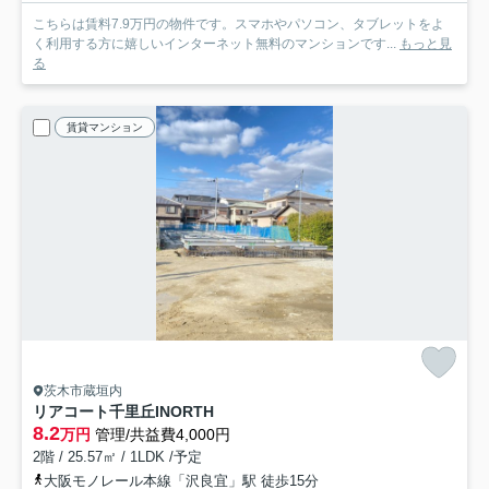
こちらは賃料7.9万円の物件です。スマホやパソコン、タブレットをよ
く利用する方に嬉しいインターネット無料のマンションです...
もっと見
る
賃貸マンション
茨木市蔵垣内
リアコート千里丘INORTH
8.2
万円
管理/共益費4,000円
2階 / 25.57㎡ / 1LDK /予定
大阪モノレール本線「沢良宜」駅 徒歩15分