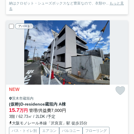
納はクロゼット・シューズボックスなど豊富なので、衣類や...
もっと見
る
アパート
NEW
茨木市蔵垣内
(仮称)D-residence蔵垣内 A棟
15.7
万円
管理/共益費7,000円
3階 / 62.73㎡ / 2LDK /予定
大阪モノレール本線「沢良宜」駅 徒歩15分
バス・トイレ別
エアコン
バルコニー
フローリング