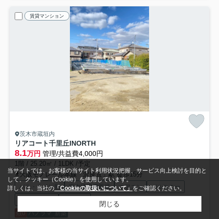
賃貸マンション
茨木市蔵垣内
リアコート千里丘INORTH
8.1
万円
管理/共益費4,000円
1階 / 25.20㎡ / 1LDK /予定
当サイトでは、お客様の当サイト利用状況把握、サービス向上検討を目的と
大阪モノレール本線「沢良宜」駅 徒歩15分
して、クッキー（Cookie）を使用しています。
バス・トイレ別
室内洗濯機置場
エアコン
バルコニー
詳しくは、当社の
「Cookieの取扱いについて」
をご確認ください。
フローリング
都市ガス
閉じる
敷0
パノラマ
新築