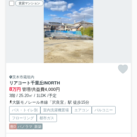
賃貸マンション
茨木市蔵垣内
リアコート千里丘INORTH
8
万円
管理/共益費4,000円
3階 / 25.20㎡ / 1LDK /予定
大阪モノレール本線「沢良宜」駅 徒歩15分
バス・トイレ別
室内洗濯機置場
エアコン
バルコニー
フローリング
都市ガス
敷0
パノラマ
新築