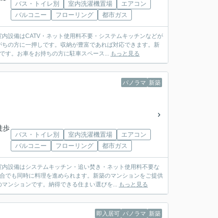
バス・トイレ別
室内洗濯機置場
エアコン
バルコニー
フローリング
都市ガス
内設備はCATV・ネット使用料不要・システムキッチンなどが
がちの方に一押しです。収納が豊富であれば対応できます。新
す。お車をお持ちの方に駐車スペース...
もっと見る
パノラマ
新築
徒歩
バス・トイレ別
室内洗濯機置場
エアコン
バルコニー
フローリング
都市ガス
室内設備はシステムキッチン・追い焚き・ネット使用料不要な
場合でも同時に料理を進められます。新築のマンションをご提供
マンションです。納得できる住まい選びを...
もっと見る
即入居可
パノラマ
新築