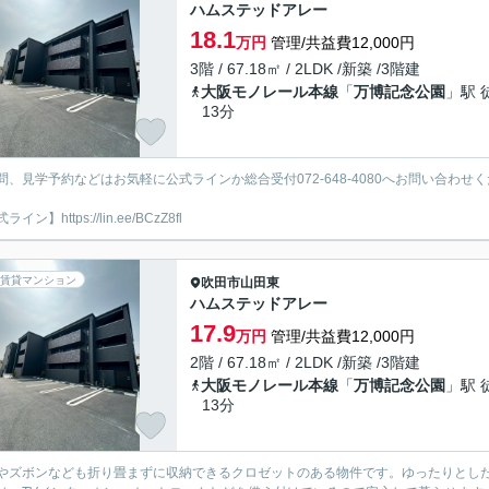
ハムステッドアレー
18.1
万円
管理/共益費12,000円
3階 / 67.18㎡ / 2LDK /新築 /3階建
大阪モノレール本線
「
万博記念公園
」駅 
13分
問、見学予約などはお気軽に公式ラインか総合受付072-648-4080へお問い合わせく
イン】https://lin.ee/BCzZ8fl
賃貸マンション
吹田市
山田東
ハムステッドアレー
17.9
万円
管理/共益費12,000円
2階 / 67.18㎡ / 2LDK /新築 /3階建
大阪モノレール本線
「
万博記念公園
」駅 
13分
やズボンなども折り畳まずに収納できるクロゼットのある物件です。ゆったりとした暮