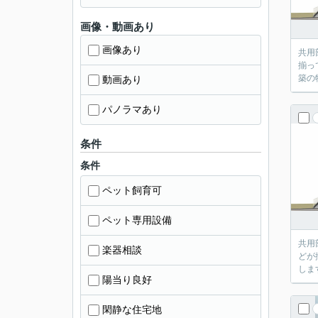
画像・動画あり
画像あり
共用
揃っ
築の
動画あり
パノラマあり
条件
条件
ペット飼育可
ペット専用設備
共用
楽器相談
どが
しま
陽当り良好
閑静な住宅地