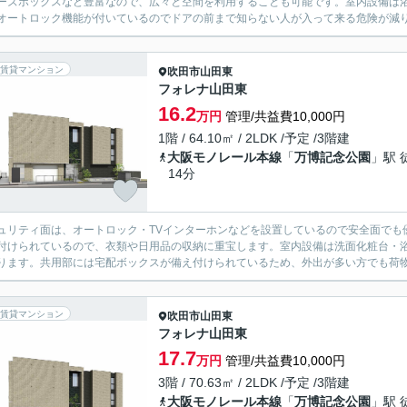
ーズボックスなど豊富なので、広々と空間を利用することも可能です。室内設備は
オートロック機能が付いているのでドアの前まで知らない人が入って来る危険が減り
賃貸マンション
吹田市
山田東
フォレナ山田東
16.2
万円
管理/共益費10,000円
1階 / 64.10㎡ / 2LDK /予定 /3階建
大阪モノレール本線
「
万博記念公園
」駅 
14分
ュリティ面は、オートロック・TVインターホンなどを設置しているので安全面でも
付けられているので、衣類や日用品の収納に重宝します。室内設備は洗面化粧台・
ります。共用部には宅配ボックスが備え付けられているため、外出が多い方でも荷物
賃貸マンション
吹田市
山田東
フォレナ山田東
17.7
万円
管理/共益費10,000円
3階 / 70.63㎡ / 2LDK /予定 /3階建
大阪モノレール本線
「
万博記念公園
」駅 