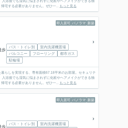
。入浴後でも湿気に悩まされずに化粧やヘアメイクができる独
宅する必要がありません。ぜひ一...
もっと見る
即入居可
パノラマ
新築
バス・トイレ別
室内洗濯機置場
徒歩
バルコニー
フローリング
都市ガス
駐輪場
らしを実現する、専有面積67.18平米のお部屋。セキュリテ
。入浴後でも湿気に悩まされずに化粧やヘアメイクができる独
宅する必要がありません。ぜひ一...
もっと見る
即入居可
パノラマ
新築
バス・トイレ別
室内洗濯機置場
徒歩