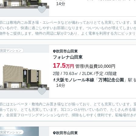
14分
部には敷地内ごみ置き場・エレベータなどが備わっておりとても充実しています。室
ているので、快適に過ごしやすいお部屋になります。ついついものが増えてしまい
物件をご提供します。物件の周辺に駅が2つあり、よく電車を利用する方にピッタリで
賃貸マンション
吹田市
山田東
フォレナ山田東
17.5
万円
管理/共益費10,000円
2階 / 70.63㎡ / 2LDK /予定 /3階建
大阪モノレール本線
「
万博記念公園
」駅 
14分
部にはエレベータ・敷地内ごみ置き場などが揃っており、とても充実しています。
揃っており、とても充実しています。3口コンロが付いているので、たくさん作る
す。全居室フローリングマンションなので、掃除もしやすく便利です。駐輪場付きの
賃貸マンション
吹田市
山田東