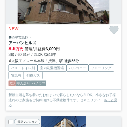
NEW
摂津市鳥飼下
アーバンヒルズ
8.6
万円
管理/共益費6,000円
3階 / 60.61㎡ / 2LDK /築16年
大阪モノレール本線「摂津」駅 徒歩35分
バス・トイレ別
室内洗濯機置場
バルコニー
フローリング
電気有
都市ガス
敷0
即入居可
パノラマ
新婚生活を落ち着いたお住まいで暮らしたいなら2LDK。小さなお子様
連れのご家族もご契約頂ける不動産物件です。セキュリティ...
もっと見
る
賃貸マンション