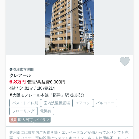
摂津市学園町
クレアール
6.8
万円
管理/共益費6,000円
4階 / 34.81㎡ / 1K /築21年
大阪モノレール本線「摂津」駅 徒歩3分
バス・トイレ別
室内洗濯機置場
エアコン
バルコニー
フローリング
電気有
礼0
即入居可
パノラマ
共用部には敷地内ごみ置き場・エレベータなどが備わっておりとても充
実しています。室内設備はシステムキッチン・ネット使用料不...
もっと