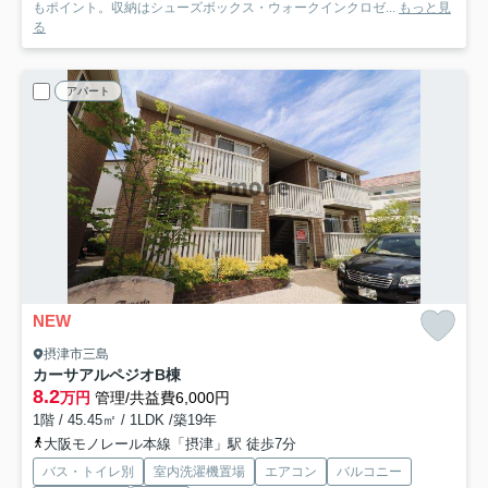
もポイント。収納はシューズボックス・ウォークインクロゼ...
もっと見
る
アパート
NEW
摂津市三島
カーサアルペジオB棟
8.2
万円
管理/共益費6,000円
1階 / 45.45㎡ / 1LDK /築19年
大阪モノレール本線「摂津」駅 徒歩7分
バス・トイレ別
室内洗濯機置場
エアコン
バルコニー