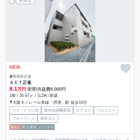
アパート
NEW
摂津市正雀
ＡＣＴ正雀
8.1
万円
管理/共益費8,000円
1階 / 35.67㎡ / 1LDK /新築
大阪モノレール本線「摂津」駅 徒歩10分
バス・トイレ別
室内洗濯機置場
エアコン
バルコニー
フローリング
都市ガス
敷礼0
即入居可
パノラマ