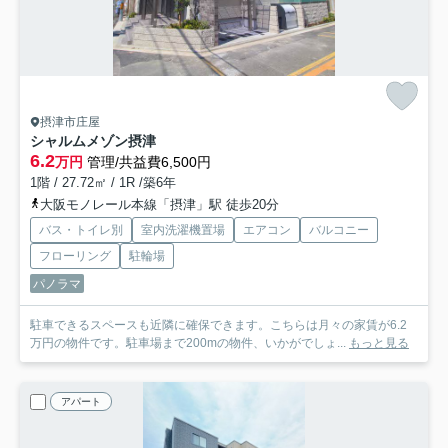
摂津市庄屋
シャルムメゾン摂津
6.2
万円
管理/共益費6,500円
1階 / 27.72㎡ / 1R /築6年
大阪モノレール本線「摂津」駅 徒歩20分
バス・トイレ別
室内洗濯機置場
エアコン
バルコニー
フローリング
駐輪場
パノラマ
駐車できるスペースも近隣に確保できます。こちらは月々の家賃が6.2
万円の物件です。駐車場まで200mの物件、いかがでしょ...
もっと見る
アパート