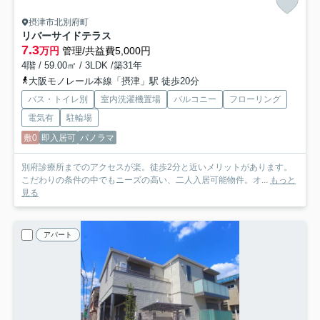
摂津市北別府町
リバーサイドテラス
7.3
万円
管理/共益費5,000円
4階 / 59.00㎡ / 3LDK /築31年
大阪モノレール本線「摂津」駅 徒歩20分
バス・トイレ別
室内洗濯機置場
バルコニー
フローリング
電気有
駐輪場
敷0
即入居可
パノラマ
別府診療所までのアクセスが楽。徒歩2分と近いメリットがあります。
こだわりの条件の中でもニーズの高い、二人入居可能物件。オ...
もっと
見る
アパート