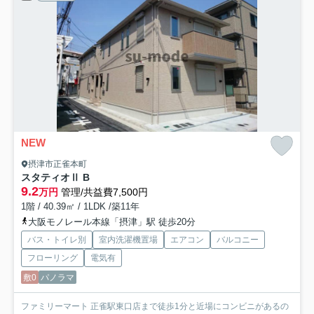
NEW
摂津市正雀本町
スタティオⅡ B
9.2
万円
管理/共益費7,500円
1階 / 40.39㎡ / 1LDK /築11年
大阪モノレール本線「摂津」駅 徒歩20分
バス・トイレ別
室内洗濯機置場
エアコン
バルコニー
フローリング
電気有
敷0
パノラマ
ファミリーマート 正雀駅東口店まで徒歩1分と近場にコンビニがあるの