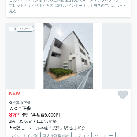
このエアコン付き物件なら空調管理は安心です。スマホやパソコン、タ
ブレットをよく利用する方に嬉しいインターネット無料のアパ...
もっと
見る
アパート
NEW
摂津市正雀
ＡＣＴ正雀
8
万円
管理/共益費8,000円
1階 / 35.67㎡ / 1LDK /新築
大阪モノレール本線「摂津」駅 徒歩10分
バス・トイレ別
室内洗濯機置場
エアコン
バルコニー