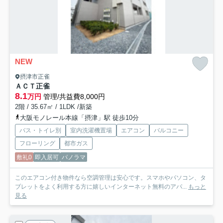
NEW
摂津市正雀
ＡＣＴ正雀
8.1
万円
管理/共益費8,000円
2階 / 35.67㎡ / 1LDK /新築
大阪モノレール本線「摂津」駅 徒歩10分
バス・トイレ別
室内洗濯機置場
エアコン
バルコニー
フローリング
都市ガス
敷礼0
即入居可
パノラマ
このエアコン付き物件なら空調管理は安心です。スマホやパソコン、タ
ブレットをよく利用する方に嬉しいインターネット無料のアパ...
もっと
見る