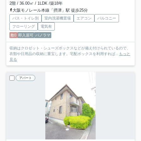
2階 / 36.00㎡ / 1LDK /築18年
大阪モノレール本線「摂津」駅 徒歩25分
バス・トイレ別
室内洗濯機置場
エアコン
バルコニー
フローリング
電気有
敷0
即入居可
パノラマ
収納はクロゼット・シューズボックスなどが備え付けられているので、
衣類や日用品の収納に重宝します。宅配ボックスを利用すれば...
もっと
見る
アパート