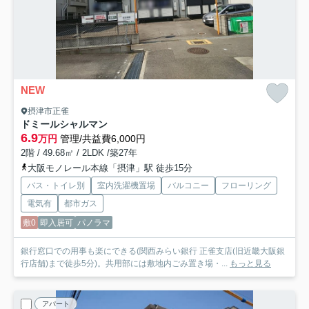
NEW
摂津市正雀
ドミールシャルマン
6.9
万円
管理/共益費6,000円
2階 / 49.68㎡ / 2LDK /築27年
大阪モノレール本線「摂津」駅 徒歩15分
バス・トイレ別
室内洗濯機置場
バルコニー
フローリング
電気有
都市ガス
敷0
即入居可
パノラマ
銀行窓口での用事も楽にできる(関西みらい銀行 正雀支店(旧近畿大阪銀
行店舗)まで徒歩5分)。共用部には敷地内ごみ置き場・...
もっと見る
アパート