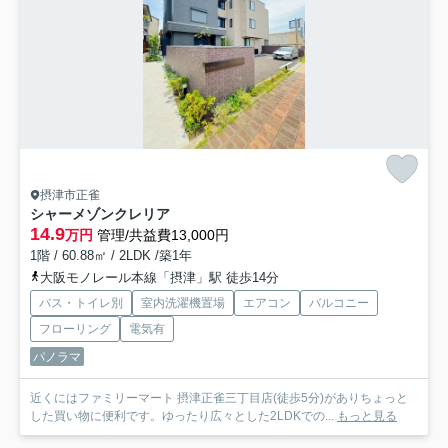
摂津市正雀
シャーメゾンクレリア
14.9
万円
管理/共益費13,000円
1階 / 60.88㎡ / 2LDK /築1年
大阪モノレール本線「摂津」駅 徒歩14分
バス・トイレ別
室内洗濯機置場
エアコン
バルコニー
フローリング
電気有
パノラマ
近くにはファミリーマート 摂津正雀三丁目店(徒歩5分)がありちょっと
した買い物に便利です。ゆったり広々とした2LDKでの...
もっと見る