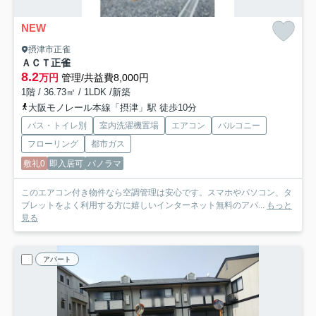
NEW
摂津市正雀
ＡＣＴ正雀
8.2
万円
管理/共益費8,000円
1階 / 36.73㎡ / 1LDK /新築
大阪モノレール本線「摂津」駅 徒歩10分
バス・トイレ別
室内洗濯機置場
エアコン
バルコニー
フローリング
都市ガス
敷礼0
即入居可
パノラマ
このエアコン付き物件なら空調管理は安心です。スマホやパソコン、タ
ブレットをよく利用する方に嬉しいインターネット無料のアパ...
もっと
見る
アパート