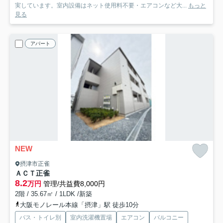
実しています。室内設備はネット使用料不要・エアコンなど大...
もっと
見る
アパート
NEW
摂津市正雀
ＡＣＴ正雀
8.2
万円
管理/共益費8,000円
2階 / 35.67㎡ / 1LDK /新築
大阪モノレール本線「摂津」駅 徒歩10分
バス・トイレ別
室内洗濯機置場
エアコン
バルコニー