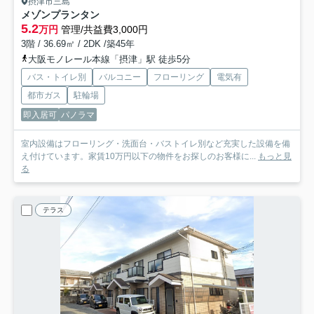
摂津市三島
メゾンプランタン
5.2
万円
管理/共益費3,000円
3階 / 36.69㎡ / 2DK /築45年
大阪モノレール本線「摂津」駅 徒歩5分
バス・トイレ別
バルコニー
フローリング
電気有
都市ガス
駐輪場
即入居可
パノラマ
室内設備はフローリング・洗面台・バストイレ別など充実した設備を備
え付けています。家賃10万円以下の物件をお探しのお客様に...
もっと見
る
テラス