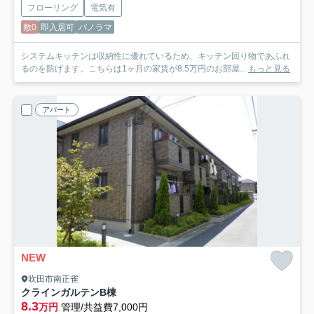
フローリング
電気有
敷0
即入居可
パノラマ
システムキッチンは収納性に優れているため、キッチン回り物であふれ
るのを防げます。こちらは1ヶ月の家賃が8.5万円のお部屋...
もっと見る
アパート
NEW
吹田市南正雀
クラインガルテンB棟
8.3
万円
管理/共益費7,000円