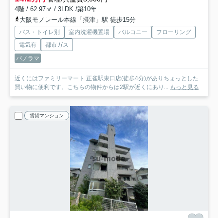
4階 / 62.97㎡ / 3LDK /築10年
大阪モノレール本線「摂津」駅 徒歩15分
バス・トイレ別
室内洗濯機置場
バルコニー
フローリング
電気有
都市ガス
パノラマ
近くにはファミリーマート 正雀駅東口店(徒歩4分)がありちょっとした
買い物に便利です。こちらの物件からは2駅が近くにあり...
もっと見る
賃貸マンション