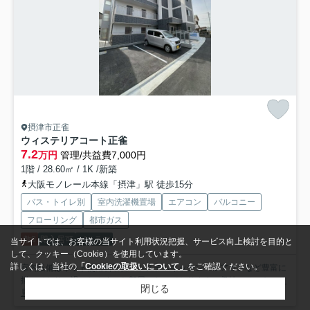
摂津市正雀
ウィステリアコート正雀
7.2
万円
管理/共益費7,000円
1階 / 28.60㎡ / 1K /新築
大阪モノレール本線「摂津」駅 徒歩15分
バス・トイレ別
室内洗濯機置場
エアコン
バルコニー
フローリング
都市ガス
敷0
即入居可
パノラマ
当サイトでは、お客様の当サイト利用状況把握、サービス向上検討を目的と
して、クッキー（Cookie）を使用しています。
詳しくは、当社の
「Cookieの取扱いについて」
をご確認ください。
室内設備はネット使用料不要・システムキッチン・エアコンなど豊富に
揃っており、過ごしやすいお部屋になっております。収納スペ...
もっと
閉じる
見る