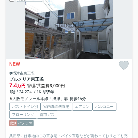
NEW
摂津市東正雀
プルメリア東正雀
7.4
万円
管理/共益費6,000円
1階 / 24.27㎡ / 1K /築5年
大阪モノレール本線「摂津」駅 徒歩15分
バス・トイレ別
室内洗濯機置場
エアコン
バルコニー
フローリング
都市ガス
敷0
パノラマ
共用部には敷地内ごみ置き場・バイク置場などが備わっておりとても充