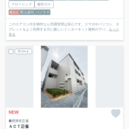
フローリング
都市ガス
敷礼0
即入居可
パノラマ
このエアコン付き物件なら空調管理は安心です。スマホやパソコン、タ
ブレットをよく利用する方に嬉しいインターネット無料のアパ...
もっと
見る
アパート
NEW
摂津市正雀
ＡＣＴ正雀