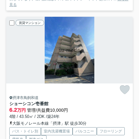
見る
賃貸マンション
摂津市鳥飼和道
ショーシコン壱番館
6.2
万円
管理/共益費10,000円
4階 / 43.50㎡ / 2DK /築24年
大阪モノレール本線「摂津」駅 徒歩30分
バス・トイレ別
室内洗濯機置場
バルコニー
フローリング