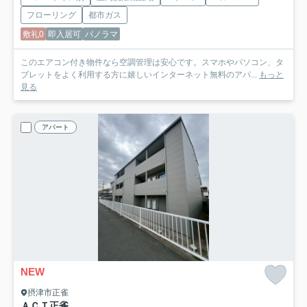
フローリング
都市ガス
敷礼0
即入居可
パノラマ
このエアコン付き物件なら空調管理は安心です。スマホやパソコン、タ
ブレットをよく利用する方に嬉しいインターネット無料のアパ...
もっと
見る
アパート
NEW
摂津市正雀
ＡＣＴ正雀