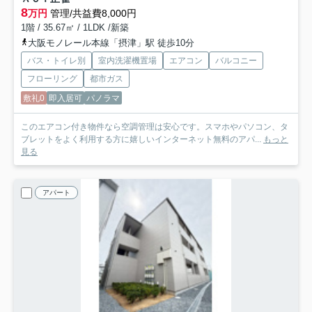
8
万円
管理/共益費8,000円
1階 / 35.67㎡ / 1LDK /新築
大阪モノレール本線「摂津」駅 徒歩10分
バス・トイレ別
室内洗濯機置場
エアコン
バルコニー
フローリング
都市ガス
敷礼0
即入居可
パノラマ
このエアコン付き物件なら空調管理は安心です。スマホやパソコン、タ
ブレットをよく利用する方に嬉しいインターネット無料のアパ...
もっと
見る
アパート