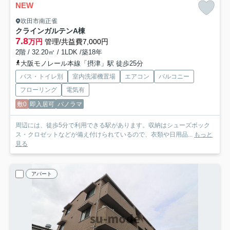
NEW
吹田市南正雀
クラインガルテンA棟
7.8
万円
管理/共益費7,000円
2階 / 32.20㎡ / 1LDK /築18年
大阪モノレール本線「摂津」駅 徒歩25分
バス・トイレ別
室内洗濯機置場
エアコン
バルコニー
フローリング
電気有
敷0
即入居可
パノラマ
周辺には、徒歩5分で利用できる駅があります。収納はシューズボック
ス・クロゼットなどが備え付けられているので、衣類や日用品...
もっと
見る
アパート