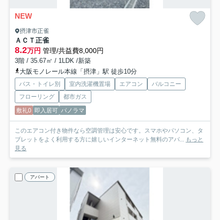
NEW
摂津市正雀
ＡＣＴ正雀
8.2
万円
管理/共益費8,000円
3階 / 35.67㎡ / 1LDK /新築
大阪モノレール本線「摂津」駅 徒歩10分
バス・トイレ別
室内洗濯機置場
エアコン
バルコニー
フローリング
都市ガス
敷礼0
即入居可
パノラマ
このエアコン付き物件なら空調管理は安心です。スマホやパソコン、タ
ブレットをよく利用する方に嬉しいインターネット無料のアパ...
もっと
見る
アパート