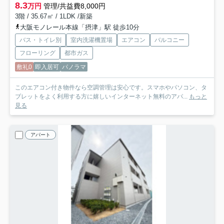
8.3
万円
管理/共益費8,000円
3階 / 35.67㎡ / 1LDK /新築
大阪モノレール本線「摂津」駅 徒歩10分
バス・トイレ別
室内洗濯機置場
エアコン
バルコニー
フローリング
都市ガス
敷礼0
即入居可
パノラマ
このエアコン付き物件なら空調管理は安心です。スマホやパソコン、タ
ブレットをよく利用する方に嬉しいインターネット無料のアパ...
もっと
見る
アパート