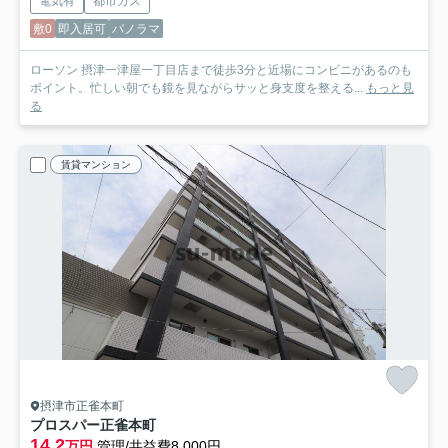
電気有
都市ガス
敷0
即入居可
パノラマ
ローソン 摂津一津屋一丁目店まで徒歩3分と近場にコンビニがあるのも
ポイント。忙しい朝でも鏡を見ながらサッと身支度を整える...
もっと見
る
賃貸マンション
摂津市正雀本町
プロスパー正雀本町
14.2
万円
管理/共益費8,000円