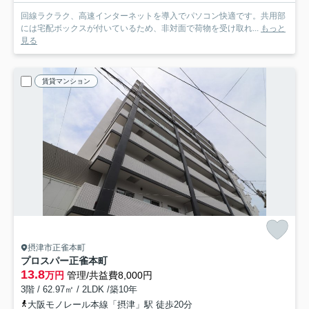
回線ラクラク、高速インターネットを導入でパソコン快適です。共用部
には宅配ボックスが付いているため、非対面で荷物を受け取れ...
もっと
見る
賃貸マンション
摂津市正雀本町
プロスパー正雀本町
13.8
万円
管理/共益費8,000円
3階 / 62.97㎡ / 2LDK /築10年
大阪モノレール本線「摂津」駅 徒歩20分