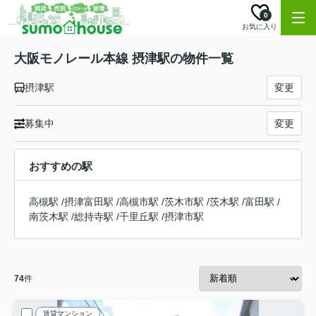
0
お気に入り
大阪モノレール本線 摂津駅の物件一覧
摂津駅
変更
募集中
変更
おすすめの駅
高槻駅
/
摂津富田駅
/
高槻市駅
/
茨木市駅
/
茨木駅
/
富田駅
/
南茨木駅
/
総持寺駅
/
千里丘駅
/
摂津市駅
74
件
賃貸マンション