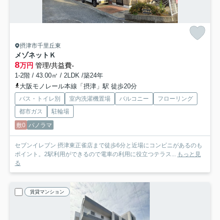
摂津市千里丘東
メゾネットＫ
8
万円
管理/共益費-
1-2階 / 43.00㎡ / 2LDK /築24年
大阪モノレール本線「摂津」駅 徒歩20分
バス・トイレ別
室内洗濯機置場
バルコニー
フローリング
都市ガス
駐輪場
敷0
パノラマ
セブンイレブン 摂津東正雀店まで徒歩6分と近場にコンビニがあるのも
ポイント。2駅利用ができるので電車の利用に役立つテラス...
もっと見
る
賃貸マンション