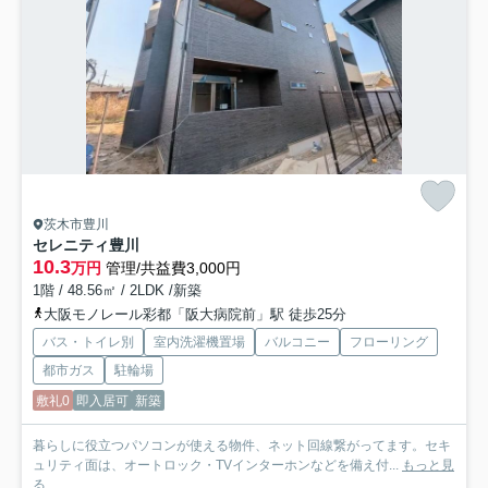
茨木市豊川
セレニティ豊川
10.3
万円
管理/共益費3,000円
1階 / 48.56㎡ / 2LDK /新築
大阪モノレール彩都「阪大病院前」駅 徒歩25分
バス・トイレ別
室内洗濯機置場
バルコニー
フローリング
都市ガス
駐輪場
敷礼0
即入居可
新築
暮らしに役立つパソコンが使える物件、ネット回線繋がってます。セキ
ュリティ面は、オートロック・TVインターホンなどを備え付...
もっと見
る