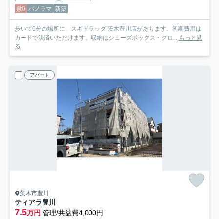
敷0
パノラマ
新築
歩いて6分の場所に、スギドラッグ 茨木豊川店があります。初期費用は
カードで決済いただけます。収納はシューズボックス・クロ...
もっと見
る
アパート
茨木市豊川
ティアラ豊川
7.5
万円
管理/共益費4,000円