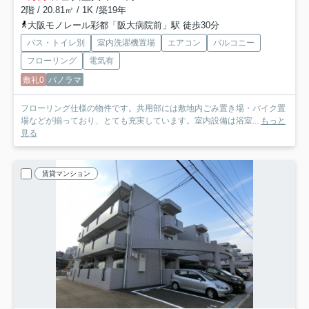
2階 / 20.81㎡ / 1K /築19年
大阪モノレール彩都「阪大病院前」駅 徒歩30分
バス・トイレ別
室内洗濯機置場
エアコン
バルコニー
フローリング
電気有
敷礼0
パノラマ
フローリング仕様の物件です。共用部には敷地内ごみ置き場・バイク置
場などが揃っており、とても充実しています。室内設備は浴室...
もっと
見る
賃貸マンション