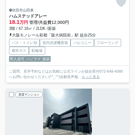
吹田市山田東
ハムステッドアレー
18.1
万円
管理/共益費12,000円
3階 / 67.18㎡ / 2LDK /新築
大阪モノレール彩都「阪大病院前」駅 徒歩25分
バス・トイレ別
室内洗濯機置場
バルコニー
フローリング
都市ガス
駐輪場
即入居可
パノラマ
新築
ご質問、見学予約などはお気軽に公式ラインか総合受付072-648-4080
へお問い合わせください(*^_^*)自動音声無...
もっと見る
賃貸マンション