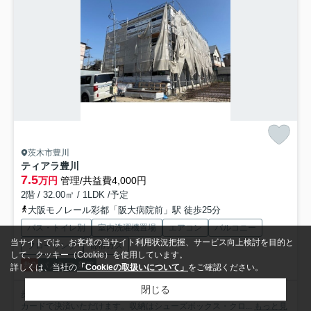
茨木市豊川
ティアラ豊川
7.5
万円
管理/共益費4,000円
2階 / 32.00㎡ / 1LDK /予定
大阪モノレール彩都「阪大病院前」駅 徒歩25分
バス・トイレ別
室内洗濯機置場
エアコン
バルコニー
当サイトでは、お客様の当サイト利用状況把握、サービス向上検討を目的と
フローリング
都市ガス
して、クッキー（Cookie）を使用しています。
敷0
パノラマ
新築
詳しくは、当社の
「Cookieの取扱いについて」
をご確認ください。
閉じる
歩いて6分の場所に、スギドラッグ 茨木豊川店があります。初期費用は
カードで決済いただけます。収納はシューズボックス・クロ...
もっと見