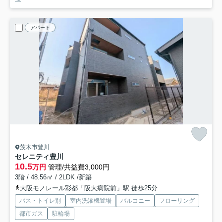
アパート
茨木市豊川
セレニティ豊川
10.5
万円
管理/共益費3,000円
3階 / 48.56㎡ / 2LDK /新築
大阪モノレール彩都「阪大病院前」駅 徒歩25分
バス・トイレ別
室内洗濯機置場
バルコニー
フローリング
都市ガス
駐輪場