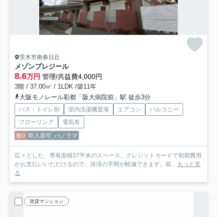
茨木市南春日丘
メゾンプレジール
8.6
万円
管理/共益費4,000円
3階 / 37.00㎡ / 1LDK /築11年
大阪モノレール彩都「阪大病院前」駅 徒歩3分
バス・トイレ別
室内洗濯機置場
エアコン
バルコニー
フローリング
電気有
敷0
即入居可
パノラマ
広々とした、専有面積37平米のスペース。クレジットカードで初期費用
がお支払いいただけるので、決済の手間が軽減できます。収...
もっと見
る
賃貸マンション