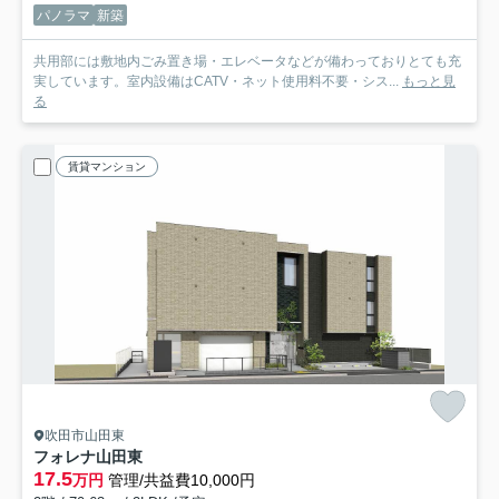
パノラマ
新築
共用部には敷地内ごみ置き場・エレベータなどが備わっておりとても充
実しています。室内設備はCATV・ネット使用料不要・シス...
もっと見
る
賃貸マンション
吹田市山田東
フォレナ山田東
17.5
万円
管理/共益費10,000円