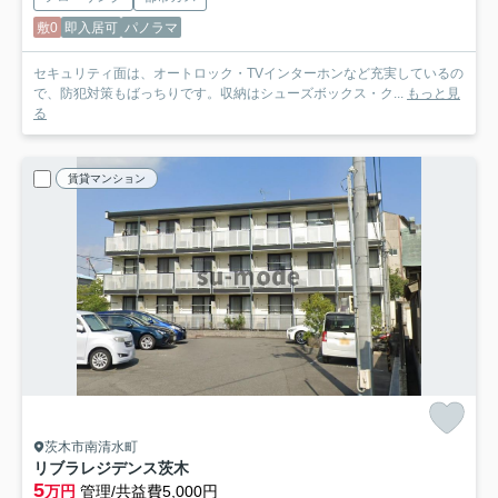
敷0
即入居可
パノラマ
セキュリティ面は、オートロック・TVインターホンなど充実しているの
で、防犯対策もばっちりです。収納はシューズボックス・ク...
もっと見
る
賃貸マンション
茨木市南清水町
リブラレジデンス茨木
5
万円
管理/共益費5,000円