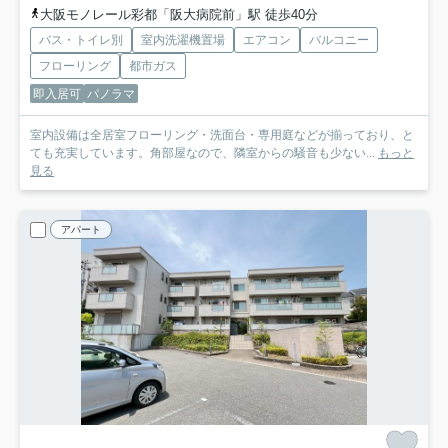
大阪モノレール彩都「阪大病院前」駅 徒歩40分
バス・トイレ別
室内洗濯機置場
エアコン
バルコニー
フローリング
都市ガス
即入居可
パノラマ
室内設備は全居室フローリング・洗面台・専用庭などが揃っており、と
ても充実しています。角部屋なので、隣室からの騒音も少ない...
もっと
見る
アパート