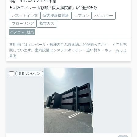
2階 / 70.63㎡ / 2LDK /予定
大阪モノレール彩都「阪大病院前」駅 徒歩25分
バス・トイレ別
室内洗濯機置場
エアコン
バルコニー
フローリング
都市ガス
パノラマ
新築
共用部にはエレベータ・敷地内ごみ置き場などが揃っており、とても充
実しています。室内設備はシステムキッチン・追い焚き・ネッ...
もっと
見る
賃貸マンション