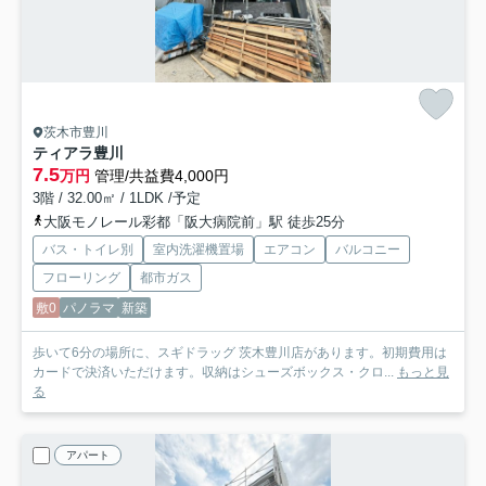
茨木市豊川
ティアラ豊川
7.5
万円
管理/共益費4,000円
3階 / 32.00㎡ / 1LDK /予定
大阪モノレール彩都「阪大病院前」駅 徒歩25分
バス・トイレ別
室内洗濯機置場
エアコン
バルコニー
フローリング
都市ガス
敷0
パノラマ
新築
歩いて6分の場所に、スギドラッグ 茨木豊川店があります。初期費用は
カードで決済いただけます。収納はシューズボックス・クロ...
もっと見
る
アパート