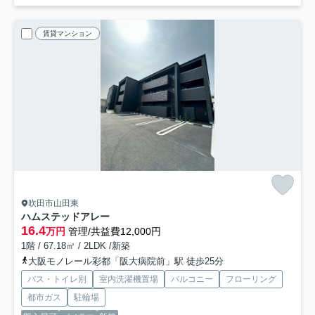
賃貸マンション
吹田市山田東
ハムステッドアレー
16.4
万円
管理/共益費12,000円
1階 / 67.18㎡ / 2LDK /新築
大阪モノレール彩都「阪大病院前」駅 徒歩25分
バス・トイレ別
室内洗濯機置場
バルコニー
フローリング
都市ガス
駐輪場