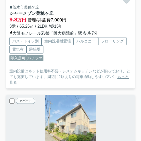
茨木市美穂ケ丘
シャーメゾン美穂ヶ丘
9.8
万円
管理/共益費7,000円
3階 / 65.25㎡ / 2LDK /築15年
大阪モノレール彩都「阪大病院前」駅 徒歩7分
バス・トイレ別
室内洗濯機置場
バルコニー
フローリング
電気有
駐輪場
即入居可
パノラマ
室内設備はネット使用料不要・システムキッチンなどが揃っており、と
ても充実しています。周辺に2駅ありの電車通勤しやすいアパ...
もっと
見る
アパート