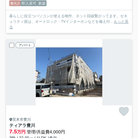
敷礼0
即入居可
新築
暮らしに役立つパソコンが使える物件、ネット回線繋がってます。セキ
ュリティ面は、オートロック・TVインターホンなどを備え付...
もっと見
る
アパート
茨木市豊川
ティアラ豊川
7.5
万円
管理/共益費4,000円