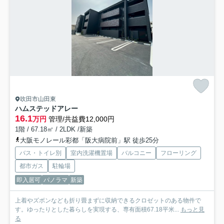
吹田市山田東
ハムステッドアレー
16.1
万円
管理/共益費12,000円
1階 / 67.18㎡ / 2LDK /新築
大阪モノレール彩都「阪大病院前」駅 徒歩25分
バス・トイレ別
室内洗濯機置場
バルコニー
フローリング
都市ガス
駐輪場
即入居可
パノラマ
新築
上着やズボンなども折り畳まずに収納できるクロゼットのある物件で
す。ゆったりとした暮らしを実現する、専有面積67.18平米...
もっと見
る