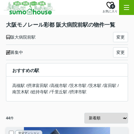
0
お気に入り
大阪モノレール彩都 阪大病院前駅の物件一覧
阪大病院前駅
変更
募集中
変更
おすすめの駅
高槻駅
/
摂津富田駅
/
高槻市駅
/
茨木市駅
/
茨木駅
/
富田駅
/
南茨木駅
/
総持寺駅
/
千里丘駅
/
摂津市駅
44
件
賃貸マンション