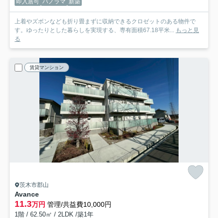
即入居可
パノラマ
新築
上着やズボンなども折り畳まずに収納できるクロゼットのある物件で
す。ゆったりとした暮らしを実現する、専有面積67.18平米...
もっと見
る
賃貸マンション
茨木市郡山
Avance
11.3
万円
管理/共益費10,000円
1階 / 62.50㎡ / 2LDK /築1年