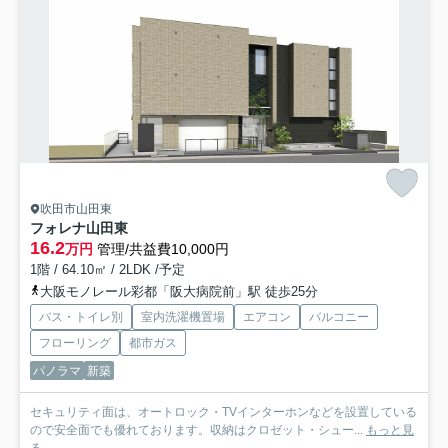
吹田市山田東
フォレナ山田東
16.2
万円
管理/共益費10,000円
1階 / 64.10㎡ / 2LDK /予定
大阪モノレール彩都「阪大病院前」駅 徒歩25分
バス・トイレ別
室内洗濯機置場
エアコン
バルコニー
フローリング
都市ガス
パノラマ
新築
セキュリティ面は、オートロック・TVインターホンなどを設置している
ので安全面でも優れております。収納はクロゼット・シュー...
もっと見