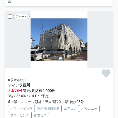
る
アパート
茨木市豊川
ティアラ豊川
7.5
万円
管理/共益費4,000円
3階 / 32.00㎡ / 1LDK /予定
大阪モノレール彩都「阪大病院前」駅 徒歩25分
バス・トイレ別
室内洗濯機置場
エアコン
バルコニー
フローリング
都市ガス