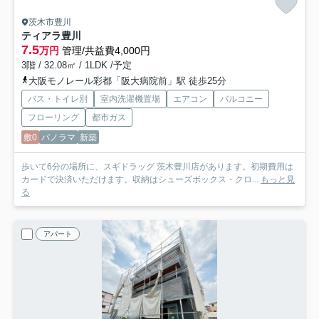
茨木市豊川
ティアラ豊川
7.5
万円
管理/共益費4,000円
3階 / 32.08㎡ / 1LDK /予定
大阪モノレール彩都「阪大病院前」駅 徒歩25分
バス・トイレ別
室内洗濯機置場
エアコン
バルコニー
フローリング
都市ガス
敷0
パノラマ
新築
歩いて6分の場所に、スギドラッグ 茨木豊川店があります。初期費用は
カードで決済いただけます。収納はシューズボックス・クロ...
もっと見
る
アパート