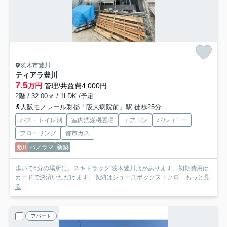
茨木市豊川
ティアラ豊川
7.5
万円
管理/共益費4,000円
2階 / 32.00㎡ / 1LDK /予定
大阪モノレール彩都「阪大病院前」駅 徒歩25分
バス・トイレ別
室内洗濯機置場
エアコン
バルコニー
フローリング
都市ガス
敷0
パノラマ
新築
歩いて6分の場所に、スギドラッグ 茨木豊川店があります。初期費用は
カードで決済いただけます。収納はシューズボックス・クロ...
もっと見
る
アパート