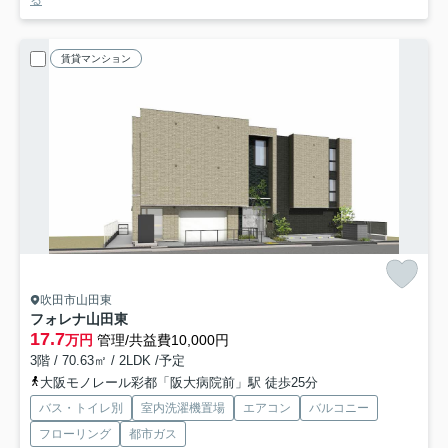
る
賃貸マンション
吹田市山田東
フォレナ山田東
17.7
万円
管理/共益費10,000円
3階 / 70.63㎡ / 2LDK /予定
大阪モノレール彩都「阪大病院前」駅 徒歩25分
バス・トイレ別
室内洗濯機置場
エアコン
バルコニー
フローリング
都市ガス