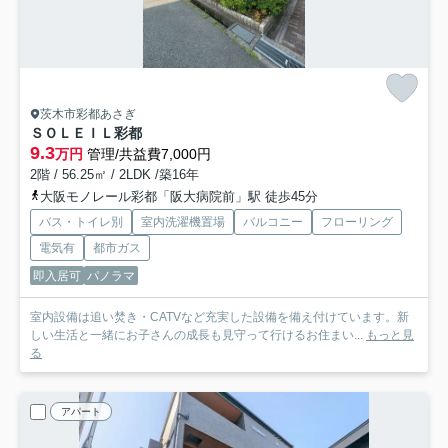
茨木市彩都あさぎ
ＳＯＬＥＩＬ彩都
9.3
万円
管理/共益費7,000円
2階 / 56.25㎡ / 2LDK /築16年
大阪モノレール彩都「阪大病院前」駅 徒歩45分
バス・トイレ別
室内洗濯機置場
バルコニー
フローリング
電気有
都市ガス
即入居可
パノラマ
室内設備は追い焚き・CATVなど充実した設備を備え付けています。新
しい生活と一緒にお子さんの成長も見守って行けるお住まい...
もっと見
る
アパート