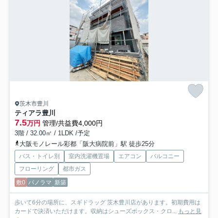
茨木市豊川
ティアラ豊川
7.5
万円
管理/共益費4,000円
3階 / 32.00㎡ / 1LDK /予定
大阪モノレール彩都「阪大病院前」駅 徒歩25分
バス・トイレ別
室内洗濯機置場
エアコン
バルコニー
フローリング
都市ガス
敷0
パノラマ
新築
歩いて6分の場所に、スギドラッグ 茨木豊川店があります。初期費用は
カードで決済いただけます。収納はシューズボックス・クロ...
もっと見