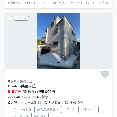
た買い物に便利です。こちらの物件はマンションです。収...
もっと見る
アパート
茨木市美穂ケ丘
Chaton美穂ヶ丘
8.9
万円
管理/共益費5,000円
2階 / 40.93㎡ / 1LDK /新築
大阪モノレール彩都「阪大病院前」駅 徒歩10分
バス・トイレ別
室内洗濯機置場
エアコン
バルコニー
フローリング
都市ガス