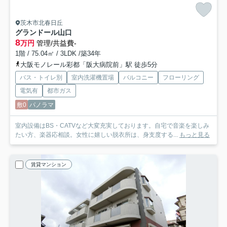
茨木市北春日丘
グランドール山口
8
万円
管理/共益費-
1階 / 75.04㎡ / 3LDK /築34年
大阪モノレール彩都「阪大病院前」駅 徒歩5分
バス・トイレ別
室内洗濯機置場
バルコニー
フローリング
電気有
都市ガス
敷0
パノラマ
室内設備はBS・CATVなど大変充実しております。自宅で音楽を楽しみ
たい方、楽器応相談。女性に嬉しい脱衣所は、身支度する...
もっと見る
賃貸マンション