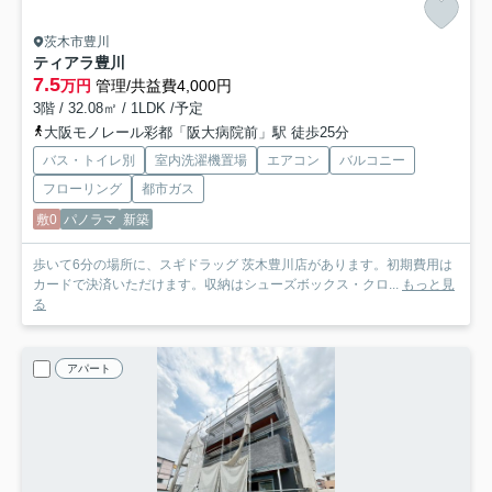
茨木市豊川
ティアラ豊川
7.5
万円
管理/共益費4,000円
3階 / 32.08㎡ / 1LDK /予定
大阪モノレール彩都「阪大病院前」駅 徒歩25分
バス・トイレ別
室内洗濯機置場
エアコン
バルコニー
フローリング
都市ガス
敷0
パノラマ
新築
歩いて6分の場所に、スギドラッグ 茨木豊川店があります。初期費用は
カードで決済いただけます。収納はシューズボックス・クロ...
もっと見
る
アパート