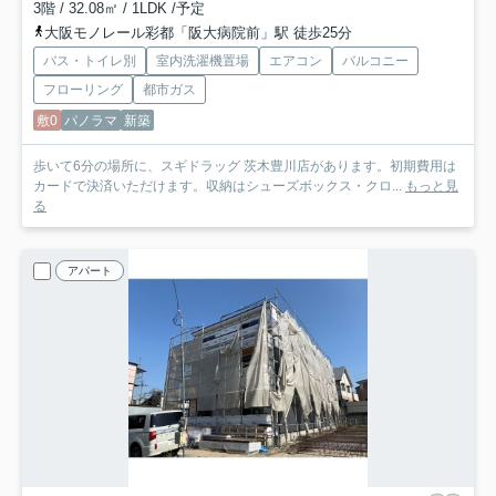
3階 / 32.08㎡ / 1LDK /予定
大阪モノレール彩都「阪大病院前」駅 徒歩25分
バス・トイレ別
室内洗濯機置場
エアコン
バルコニー
フローリング
都市ガス
敷0
パノラマ
新築
歩いて6分の場所に、スギドラッグ 茨木豊川店があります。初期費用は
カードで決済いただけます。収納はシューズボックス・クロ...
もっと見
る
アパート