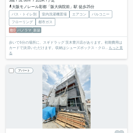
3階 / 32.00㎡ / 1LDK /予定
大阪モノレール彩都「阪大病院前」駅 徒歩25分
バス・トイレ別
室内洗濯機置場
エアコン
バルコニー
フローリング
都市ガス
敷0
パノラマ
新築
歩いて6分の場所に、スギドラッグ 茨木豊川店があります。初期費用は
カードで決済いただけます。収納はシューズボックス・クロ...
もっと見
る
アパート