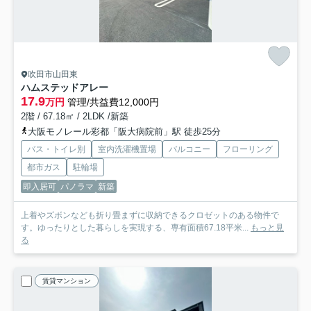
吹田市山田東
ハムステッドアレー
17.9
万円
管理/共益費12,000円
2階 / 67.18㎡ / 2LDK /新築
大阪モノレール彩都「阪大病院前」駅 徒歩25分
バス・トイレ別
室内洗濯機置場
バルコニー
フローリング
都市ガス
駐輪場
即入居可
パノラマ
新築
上着やズボンなども折り畳まずに収納できるクロゼットのある物件で
す。ゆったりとした暮らしを実現する、専有面積67.18平米...
もっと見
る
賃貸マンション