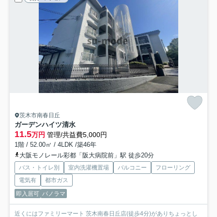
茨木市南春日丘
ガーデンハイツ清水
11.5
万円
管理/共益費5,000円
1階 / 52.00㎡ / 4LDK /築46年
大阪モノレール彩都「阪大病院前」駅 徒歩20分
バス・トイレ別
室内洗濯機置場
バルコニー
フローリング
電気有
都市ガス
即入居可
パノラマ
近くにはファミリーマート 茨木南春日丘店(徒歩4分)がありちょっとし