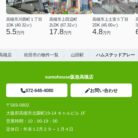
高槻市川西町１丁目
高槻市上田辺町
高槻市上土室５丁目
1DK (40.32㎡)
2LDK (67.32㎡)
2DK (45.00㎡)
3
5.5
17.8
4.8
万円
万円
万円
高槻店
吹田市の物件一覧
山田駅
ハムステッドアレー
sumohouse阪急高槻店
072-648-4080
お問い合わせ
〒569-0802
大阪府高槻市北園町19-14 キャルビル 1F
営業時間：
10：00-19：00
定休日：
年末１2月２９～１月４日