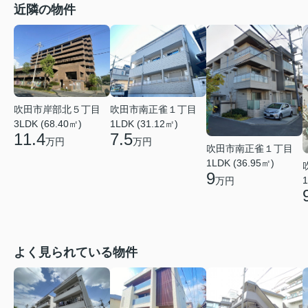
近隣の物件
吹田市岸部北５丁目
吹田市南正雀１丁目
3LDK (68.40㎡)
1LDK (31.12㎡)
11.4
7.5
万円
万円
吹田市南正雀１丁目
1LDK (36.95㎡)
9
1
万円
よく見られている物件