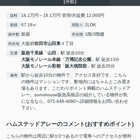
【外観】
16.1万円～18.1万円 管理/共益費 12,000円
賃料
67.18㎡
2LDK
面積
間取り
新築
1階/3階建
築年数
所在階
大阪府
吹田市
山田東
４丁目
所在地
阪急千里線
「
山田
」駅 徒歩10分
交通
大阪モノレール本線
「
万博記念公園
」駅 徒歩13分
大阪モノレール彩都
「
阪大病院前
」駅 徒歩25分
駅から徒歩10分の物件で、アクセス良好です。こちら
備考
の物件はマンションです。敷地内にはちゃんとごみ置き
場もあります。こだわりポイント満載のハムステッドア
レー。sumohouse阪急高槻店の紹介している物件が気
になるなら、072-648-4080へ詳細情報をお問い合わせ
下さい。
ハムステッドアレーのコメント(おすすめポイント)
こちらの物件は周辺に駅が2つあるので電車へのアクセスが便利